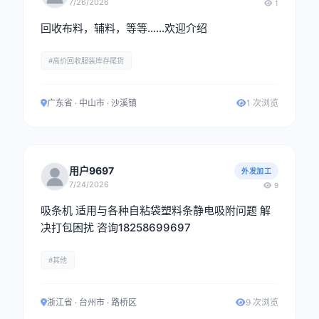
7/26/2026
1
回收布料，辅料，等等……欢迎介绍
#高价回收服装库存尾货
广东省 · 中山市 · 沙溪镇
1 次浏览
用户9697
外发加工
7/24/2026
9
吸条机 适用与各种自粘袋塑料条静电吸附问题 解
决打包困扰 咨询18258699697
#其他
浙江省 · 台州市 · 路桥区
9 次浏览