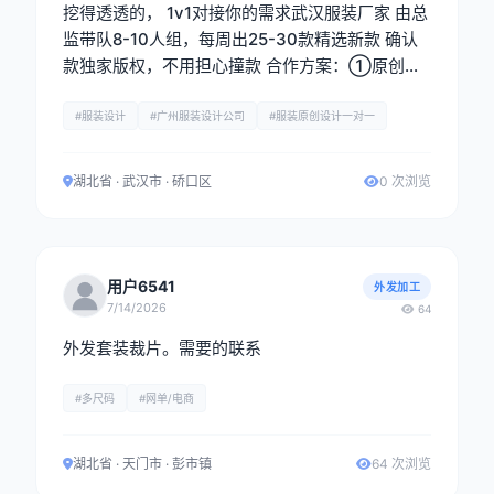
挖得透透的， 1v1对接你的需求武汉服装厂家 由总
监带队8-10人组，每周出25-30款精选新款 确认
款独家版权，不用担心撞款 合作方案：①原创设
计图稿②定制样衣，全链路配合你落地产品
#服装设计
#广州服装设计公司
#服装原创设计一对一
湖北省 · 武汉市 · 硚口区
0 次浏览
用户6541
外发加工
7/14/2026
64
外发套装裁片。需要的联系
#多尺码
#网单/电商
湖北省 · 天门市 · 彭市镇
64 次浏览