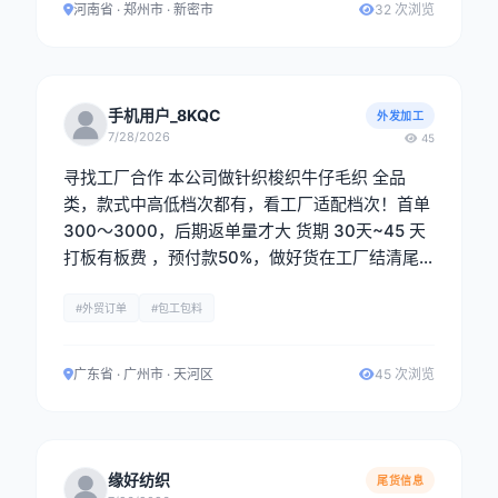
河南省 · 郑州市 · 新密市
32 次浏览
手机用户_8KQC
外发加工
7/28/2026
45
寻找工厂合作 本公司做针织梭织牛仔毛织 全品
类，款式中高低档次都有，看工厂适配档次！首单
300～3000，后期返单量才大 货期 30天~45 天
打板有板费 ，预付款50%，做好货在工厂结清尾
款在出货，现金出货 ，一单一结 电话：黄生 1581
8188479 《微信同号》
#外贸订单
#包工包料
广东省 · 广州市 · 天河区
45 次浏览
缘好纺织
尾货信息