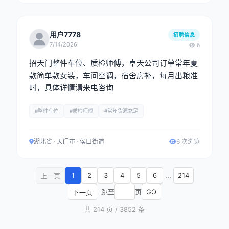
用户7778
招聘信息
7/14/2026
6
招天门整件车位、质检师傅，卓天公司订单常年夏
款简单款女装，车间空调，宿舍房补，每月出粮准
时，具体详情请来电咨询
#整件车位
#质检师傅
#常年货源充足
湖北省 · 天门市 · 侯口街道
6 次浏览
...
1
2
3
4
5
6
214
上一页
跳至
页
GO
下一页
共 214 页 / 3852 条