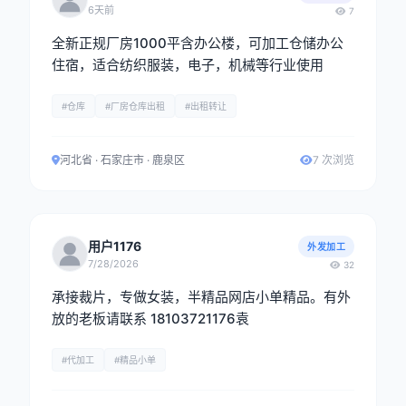
6天前
7
全新正规厂房1000平含办公楼，可加工仓储办公
住宿，适合纺织服装，电子，机械等行业使用
#仓库
#厂房仓库出租
#出租转让
河北省 · 石家庄市 · 鹿泉区
7 次浏览
用户1176
外发加工
7/28/2026
32
承接裁片，专做女装，半精品网店小单精品。有外
放的老板请联系 18103721176袁
#代加工
#精品小单