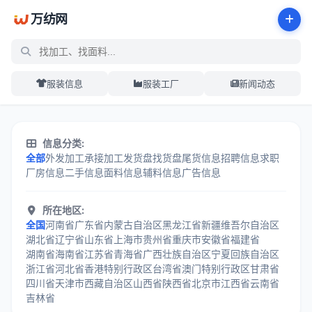
万纺网
服装信息
服装工厂
新闻动态
服装加工信息分类中心 - 万纺网
信息分类:
全部
外发加工
承接加工
发货盘
找货盘
尾货信息
招聘信息
求职
厂房信息
二手信息
面料信息
辅料信息
广告信息
所在地区:
全国
河南省
广东省
内蒙古自治区
黑龙江省
新疆维吾尔自治区
湖北省
辽宁省
山东省
上海市
贵州省
重庆市
安徽省
福建省
湖南省
海南省
江苏省
青海省
广西壮族自治区
宁夏回族自治区
浙江省
河北省
香港特别行政区
台湾省
澳门特别行政区
甘肃省
四川省
天津市
西藏自治区
山西省
陕西省
北京市
江西省
云南省
吉林省