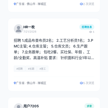
行上机分析、核价及成本控制。 4.与生产、品控、
广东省 · 佛山市 · 禅城区
2 次浏览
业务等部门保持良好沟通，确保工艺要求准确传达
与执行。 5.新开发资料系统录入。 任职要求： 1.
大专及以上学历，纺织工程、针织技术与纺织材
料、现代纺织技术等相关专业优先。 2.具备2年以
HR一枚
招聘信息
上针织面料工艺分析或织造工艺相关工作经验。有
7/21/2026
5
大型针织厂或面料贸易公司同岗位经验者优先。 3.
招聘 1.成品布查布员2名； 2.工艺分析员1名； 3.P
能熟练进行面料拆纱分析，准确判断纱支、成分、
MC主管; 4.仓库主管； 5.仓库文员； 6.生产跟
组织结构及排针排三角工艺。
单； 7.业务跟单； 包吃2餐、买社保、年假 、工
龄/全勤奖、高温补贴 要求： 针织面料行业1年以
上工作经验，熟手。
#招聘
#长期
#普工
广东省 · 佛山市 · 禅城区
5 次浏览
用户7205
求职