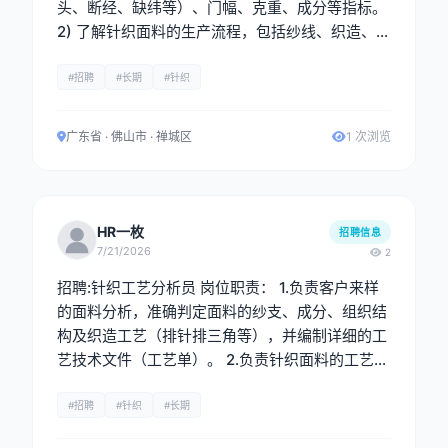
头、断经、缺纬等）、门幅、克重、成分等指标。
2) 了解针织面料的生产流程，包括纱线、织造、染
色等环节，能识别工艺问题并提出改进建议。 3)
重点把控织造疵点、染色均匀度、后整理效果等关
#招聘
#长期
#针织
键环节，确保订单按时保质完成，及时上报重大质
量问题。 任职要求： 男性，有成品布查布经验，
广东省 · 佛山市 · 禅城区
1 次浏览
熟悉针织面料常见疵点，会四分制。
HR一枚
招聘信息
7/21/2026
2
招聘:针织工艺分析员 岗位职责： 1.负责客户来样
的面料分析，准确判定面料的纱支、成分、组织结
构及织造工艺（排针排三角等），并编制详细的工
艺技术文件（工艺单）。 2.负责针织面料的工艺分
析与制定，熟悉织造全流程，能够独立完成来样分
析、工艺单制作及生产技术支持工作。 3. 配合研
#招聘
#针织
#长期
发部门进行新产品的工艺开发与打样工作，协助进