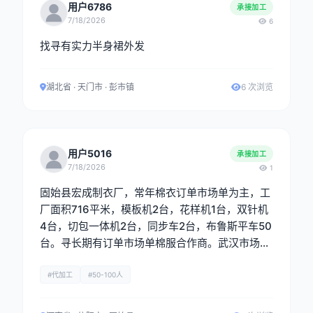
用户6786
承接加工
7/18/2026
6
找寻有实力半身裙外发
湖北省 · 天门市 · 彭市镇
6 次浏览
用户5016
承接加工
7/18/2026
1
固始县宏成制衣厂，常年棉衣订单市场单为主，工
厂面积716平米，模板机2台，花样机1台，双针机
4台，切包一体机2台，同步车2台，布鲁斯平车50
台。寻长期有订单市场单棉服合作商。武汉市场最
佳。
#代加工
#50-100人