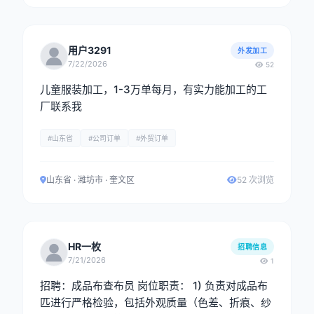
用户3291
外发加工
7/22/2026
52
儿童服装加工，1-3万单每月，有实力能加工的工
厂联系我
#山东省
#公司订单
#外贸订单
山东省 · 潍坊市 · 奎文区
52 次浏览
HR一枚
招聘信息
7/21/2026
1
招聘：成品布查布员 岗位职责： 1) 负责对成品布
匹进行严格检验，包括外观质量（色差、折痕、纱