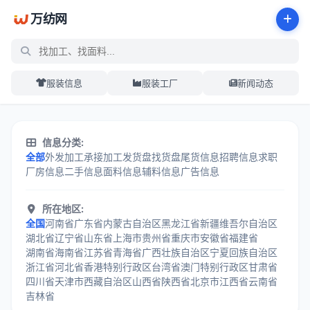
万纺网
服装信息
服装工厂
新闻动态
服装加工信息分类中心 - 万纺网
信息分类:
全部
外发加工
承接加工
发货盘
找货盘
尾货信息
招聘信息
求职
厂房信息
二手信息
面料信息
辅料信息
广告信息
所在地区:
全国
河南省
广东省
内蒙古自治区
黑龙江省
新疆维吾尔自治区
湖北省
辽宁省
山东省
上海市
贵州省
重庆市
安徽省
福建省
湖南省
海南省
江苏省
青海省
广西壮族自治区
宁夏回族自治区
浙江省
河北省
香港特别行政区
台湾省
澳门特别行政区
甘肃省
四川省
天津市
西藏自治区
山西省
陕西省
北京市
江西省
云南省
吉林省