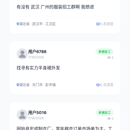
有没有 武汉 广州的服装招工群啊 我想进
湖北省 · 武汉市 · 江汉区
5 次浏览
用户6786
承接加工
7/18/2026
5
找寻有实力半身裙外发
湖北省 · 天门市 · 彭市镇
5 次浏览
用户5016
承接加工
7/18/2026
0
固始县宏成制衣厂，常年棉衣订单市场单为主，工