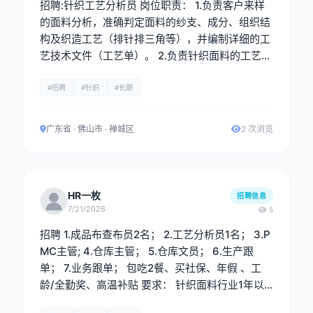
招聘:针织工艺分析员 岗位职责： 1.负责客户来样
的面料分析，准确判定面料的纱支、成分、组织结
构及织造工艺（排针排三角等），并编制详细的工
艺技术文件（工艺单）。 2.负责针织面料的工艺分
析与制定，熟悉织造全流程，能够独立完成来样分
析、工艺单制作及生产技术支持工作。 3. 配合研
#招聘
#针织
#长期
发部门进行新产品的工艺开发与打样工作，协助进
行上机分析、核价及成本控制。 4.与生产、品控、
广东省 · 佛山市 · 禅城区
2 次浏览
业务等部门保持良好沟通，确保工艺要求准确传达
与执行。 5.新开发资料系统录入。 任职要求： 1.
大专及以上学历，纺织工程、针织技术与纺织材
料、现代纺织技术等相关专业优先。 2.具备2年以
HR一枚
招聘信息
上针织面料工艺分析或织造工艺相关工作经验。有
7/21/2026
5
大型针织厂或面料贸易公司同岗位经验者优先。 3.
招聘 1.成品布查布员2名； 2.工艺分析员1名； 3.P
能熟练进行面料拆纱分析，准确判断纱支、成分、
MC主管; 4.仓库主管； 5.仓库文员； 6.生产跟
组织结构及排针排三角工艺。
单； 7.业务跟单； 包吃2餐、买社保、年假 、工
龄/全勤奖、高温补贴 要求： 针织面料行业1年以
上工作经验，熟手。