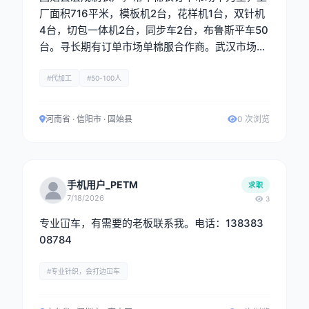
厂面积716平米，模板机2台，花样机1台，双针机
4台，切包一体机2台，同步车2台，布鲁斯平车50
台。寻长期有订单市场单棉服合作商。武汉市场最
佳。
#代加工
#50-100人
河南省 · 信阳市 · 固始县
0 次浏览
手机用户_PETM
求职
7/18/2026
3
专业冚车，有需要的老板联系我。电话：138383
08784
#专业针织，会打边冚车