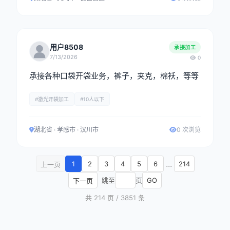
用户8508
承接加工
7/13/2026
0
承接各种口袋开袋业务，裤子，夹克，棉袄，等等
#激光开袋加工
#10人以下
湖北省 · 孝感市 · 汉川市
0 次浏览
...
1
2
3
4
5
6
214
上一页
跳至
页
GO
下一页
共 214 页 / 3851 条