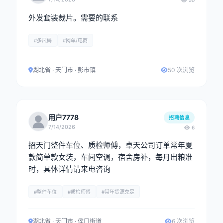
50
外发套装裁片。需要的联系
#多尺码
#网单/电商
湖北省 · 天门市 · 彭市镇
50 次浏览
用户7778
招聘信息
7/14/2026
6
招天门整件车位、质检师傅，卓天公司订单常年夏
款简单款女装，车间空调，宿舍房补，每月出粮准
时，具体详情请来电咨询
#整件车位
#质检师傅
#常年货源充足
湖北省 · 天门市 · 侯口街道
6 次浏览