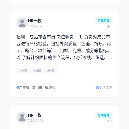
HR一枚
招聘信息
7/21/2026
1
招聘：成品布查布员 岗位职责： 1) 负责对成品布
匹进行严格检验，包括外观质量（色差、折痕、纱
头、断经、缺纬等）、门幅、克重、成分等指标。
2) 了解针织面料的生产流程，包括纱线、织造、染
色等环节，能识别工艺问题并提出改进建议。 3)
重点把控织造疵点、染色均匀度、后整理效果等关
#招聘
#长期
#针织
键环节，确保订单按时保质完成，及时上报重大质
量问题。 任职要求： 男性，有成品布查布经验，
广东省 · 佛山市 · 禅城区
1 次浏览
熟悉针织面料常见疵点，会四分制。
HR一枚
招聘信息
7/21/2026
2