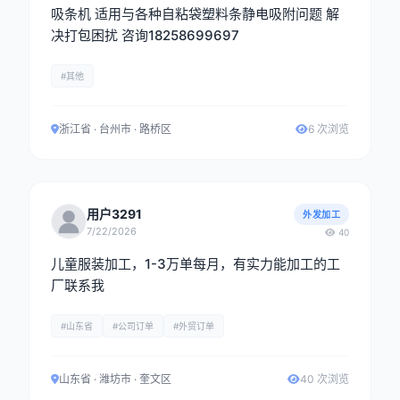
吸条机 适用与各种自粘袋塑料条静电吸附问题 解
决打包困扰 咨询18258699697
#其他
浙江省 · 台州市 · 路桥区
6 次浏览
用户3291
外发加工
7/22/2026
40
儿童服装加工，1-3万单每月，有实力能加工的工
厂联系我
#山东省
#公司订单
#外贸订单
山东省 · 潍坊市 · 奎文区
40 次浏览