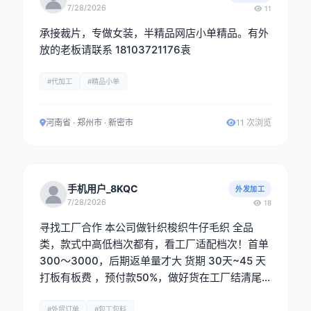
7/28/2026
11
承接裁片，专做女装，半精品网店小单精品。有外
放的老板请联系 18103721176袁
#代加工
#精品小单
河南省 · 郑州市 · 新密市
11 次浏览
手机用户_8KQC
外发加工
7/28/2026
18
寻找工厂合作 本公司做针织梭织牛仔毛织 全品
类，款式中高低档次都有，看工厂适配档次！首单
300～3000，后期返单量才大 货期 30天~45 天
打板有板费 ，预付款50%，做好货在工厂结清尾
款在出货，现金出货 ，一单一结 电话：黄生 1581
8188479 《微信同号》
#外贸订单
#包工包料