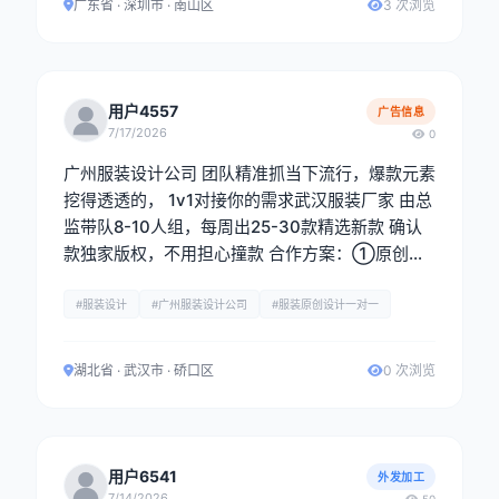
广东省 · 深圳市 · 南山区
3 次浏览
用户4557
广告信息
7/17/2026
0
广州服装设计公司 团队精准抓当下流行，爆款元素
挖得透透的， 1v1对接你的需求武汉服装厂家 由总
监带队8-10人组，每周出25-30款精选新款 确认
款独家版权，不用担心撞款 合作方案：①原创设
计图稿②定制样衣，全链路配合你落地产品
#服装设计
#广州服装设计公司
#服装原创设计一对一
湖北省 · 武汉市 · 硚口区
0 次浏览
用户6541
外发加工
7/14/2026