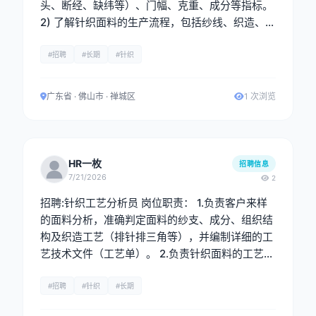
头、断经、缺纬等）、门幅、克重、成分等指标。
2) 了解针织面料的生产流程，包括纱线、织造、染
色等环节，能识别工艺问题并提出改进建议。 3)
重点把控织造疵点、染色均匀度、后整理效果等关
#招聘
#长期
#针织
键环节，确保订单按时保质完成，及时上报重大质
量问题。 任职要求： 男性，有成品布查布经验，
广东省 · 佛山市 · 禅城区
1 次浏览
熟悉针织面料常见疵点，会四分制。
HR一枚
招聘信息
7/21/2026
2
招聘:针织工艺分析员 岗位职责： 1.负责客户来样
的面料分析，准确判定面料的纱支、成分、组织结
构及织造工艺（排针排三角等），并编制详细的工
艺技术文件（工艺单）。 2.负责针织面料的工艺分
析与制定，熟悉织造全流程，能够独立完成来样分
析、工艺单制作及生产技术支持工作。 3. 配合研
#招聘
#针织
#长期
发部门进行新产品的工艺开发与打样工作，协助进