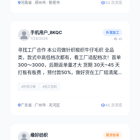
河南省 · 郑州市 · 新密市
32 次浏览
手机用户_8KQC
外发加工
7/28/2026
45
寻找工厂合作 本公司做针织梭织牛仔毛织 全品
类，款式中高低档次都有，看工厂适配档次！首单
300～3000，后期返单量才大 货期 30天~45 天
打板有板费 ，预付款50%，做好货在工厂结清尾
款在出货，现金出货 ，一单一结 电话：黄生 1581
8188479 《微信同号》
#外贸订单
#包工包料
广东省 · 广州市 · 天河区
45 次浏览
缘好纺织
尾货信息