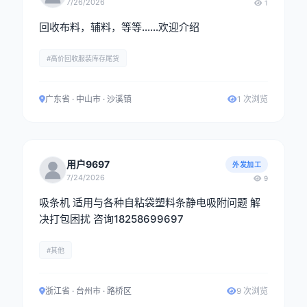
7/26/2026
1
回收布料，辅料，等等……欢迎介绍
#高价回收服装库存尾货
广东省 · 中山市 · 沙溪镇
1 次浏览
用户9697
外发加工
7/24/2026
9
吸条机 适用与各种自粘袋塑料条静电吸附问题 解
决打包困扰 咨询18258699697
#其他
浙江省 · 台州市 · 路桥区
9 次浏览