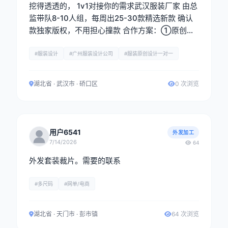
挖得透透的， 1v1对接你的需求武汉服装厂家 由总
监带队8-10人组，每周出25-30款精选新款 确认
款独家版权，不用担心撞款 合作方案：①原创设
计图稿②定制样衣，全链路配合你落地产品
#服装设计
#广州服装设计公司
#服装原创设计一对一
湖北省 · 武汉市 · 硚口区
0 次浏览
用户6541
外发加工
7/14/2026
64
外发套装裁片。需要的联系
#多尺码
#网单/电商
湖北省 · 天门市 · 彭市镇
64 次浏览