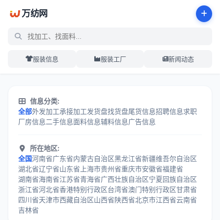
万纺网
服装信息
服装工厂
新闻动态
服装加工信息分类中心 - 万纺网
信息分类:
全部
外发加工
承接加工
发货盘
找货盘
尾货信息
招聘信息
求职
厂房信息
二手信息
面料信息
辅料信息
广告信息
所在地区:
全国
河南省
广东省
内蒙古自治区
黑龙江省
新疆维吾尔自治区
湖北省
辽宁省
山东省
上海市
贵州省
重庆市
安徽省
福建省
湖南省
海南省
江苏省
青海省
广西壮族自治区
宁夏回族自治区
浙江省
河北省
香港特别行政区
台湾省
澳门特别行政区
甘肃省
四川省
天津市
西藏自治区
山西省
陕西省
北京市
江西省
云南省
吉林省