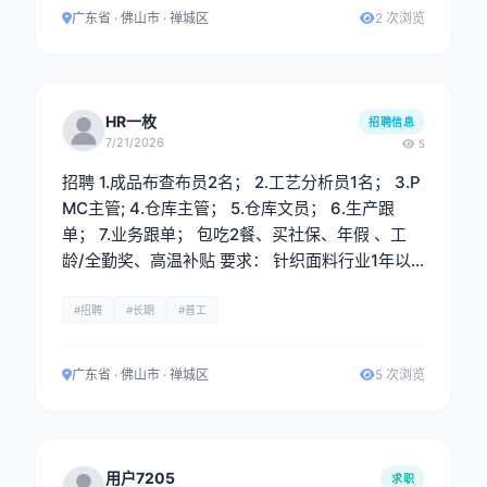
行上机分析、核价及成本控制。 4.与生产、品控、
广东省 · 佛山市 · 禅城区
2 次浏览
业务等部门保持良好沟通，确保工艺要求准确传达
与执行。 5.新开发资料系统录入。 任职要求： 1.
大专及以上学历，纺织工程、针织技术与纺织材
料、现代纺织技术等相关专业优先。 2.具备2年以
HR一枚
招聘信息
上针织面料工艺分析或织造工艺相关工作经验。有
7/21/2026
5
大型针织厂或面料贸易公司同岗位经验者优先。 3.
招聘 1.成品布查布员2名； 2.工艺分析员1名； 3.P
能熟练进行面料拆纱分析，准确判断纱支、成分、
MC主管; 4.仓库主管； 5.仓库文员； 6.生产跟
组织结构及排针排三角工艺。
单； 7.业务跟单； 包吃2餐、买社保、年假 、工
龄/全勤奖、高温补贴 要求： 针织面料行业1年以
上工作经验，熟手。
#招聘
#长期
#普工
广东省 · 佛山市 · 禅城区
5 次浏览
用户7205
求职