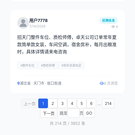
用户7778
招聘信息
7/14/2026
6
招天门整件车位、质检师傅，卓天公司订单常年夏
款简单款女装，车间空调，宿舍房补，每月出粮准
时，具体详情请来电咨询
#整件车位
#质检师傅
#常年货源充足
湖北省 · 天门市 · 侯口街道
6 次浏览
...
1
2
3
4
5
6
214
上一页
跳至
页
GO
下一页
共 214 页 / 3852 条