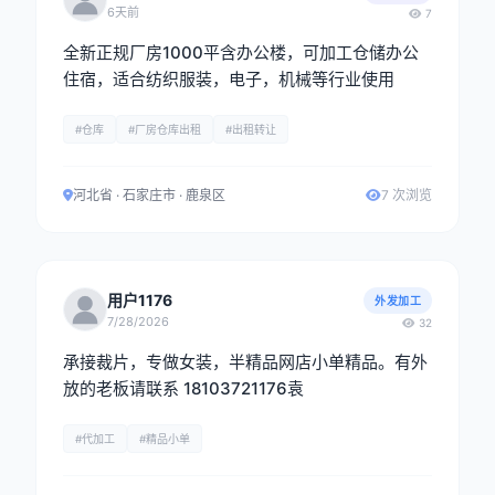
6天前
7
全新正规厂房1000平含办公楼，可加工仓储办公
住宿，适合纺织服装，电子，机械等行业使用
#仓库
#厂房仓库出租
#出租转让
河北省 · 石家庄市 · 鹿泉区
7 次浏览
用户1176
外发加工
7/28/2026
32
承接裁片，专做女装，半精品网店小单精品。有外
放的老板请联系 18103721176袁
#代加工
#精品小单