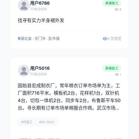
用户6786
承接加工
7/18/2026
6
找寻有实力半身裙外发
湖北省 · 天门市 · 彭市镇
6 次浏览
用户5016
承接加工
7/18/2026
1
固始县宏成制衣厂，常年棉衣订单市场单为主，工
厂面积716平米，模板机2台，花样机1台，双针机
4台，切包一体机2台，同步车2台，布鲁斯平车50
台。寻长期有订单市场单棉服合作商。武汉市场最
佳。
#代加工
#50-100人