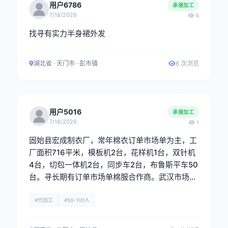
用户6786
承接加工
7/18/2026
6
找寻有实力半身裙外发
湖北省 · 天门市 · 彭市镇
6 次浏览
用户5016
承接加工
7/18/2026
1
固始县宏成制衣厂，常年棉衣订单市场单为主，工
厂面积716平米，模板机2台，花样机1台，双针机
4台，切包一体机2台，同步车2台，布鲁斯平车50
台。寻长期有订单市场单棉服合作商。武汉市场最
佳。
#代加工
#50-100人