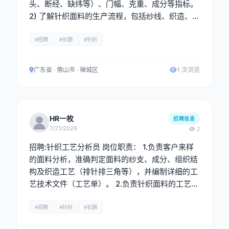
头、断经、缺纬等）、门幅、克重、成分等指标。
2) 了解针织面料的生产流程，包括纱线、织造、染
色等环节，能识别工艺问题并提出改进建议。 3)
重点把控织造疵点、染色均匀度、后整理效果等关
#招聘
#长期
#针织
键环节，确保订单按时保质完成，及时上报重大质
量问题。 任职要求： 男性，有成品布查布经验，
广东省 · 佛山市 · 禅城区
1 次浏览
熟悉针织面料常见疵点，会四分制。
HR一枚
招聘信息
7/21/2026
2
招聘:针织工艺分析员 岗位职责： 1.负责客户来样
的面料分析，准确判定面料的纱支、成分、组织结
构及织造工艺（排针排三角等），并编制详细的工
艺技术文件（工艺单）。 2.负责针织面料的工艺分
析与制定，熟悉织造全流程，能够独立完成来样分
析、工艺单制作及生产技术支持工作。 3. 配合研
#招聘
#针织
#长期
发部门进行新产品的工艺开发与打样工作，协助进