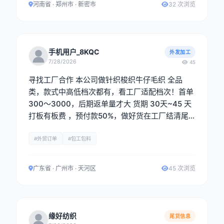
河南省 · 郑州市 · 新密市
32 次浏览
手机用户_8KQC
外发加工
7/28/2026
45
寻找工厂合作 本公司做针织梭织牛仔毛织 全品
类，款式中高低档次都有，看工厂适配档次！首单
300～3000，后期返单量才大 货期 30天~45 天
打板有板费 ，预付款50%，做好货在工厂结清尾
款在出货，现金出货 ，一单一结 电话：黄生 1581
8188479 《微信同号》
#外贸订单
#包工包料
广东省 · 广州市 · 天河区
45 次浏览
缘好纺织
尾货信息