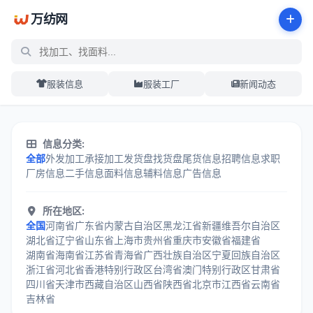
万纺网
服装信息
服装工厂
新闻动态
服装加工信息分类中心 - 万纺网
信息分类:
全部
外发加工
承接加工
发货盘
找货盘
尾货信息
招聘信息
求职
厂房信息
二手信息
面料信息
辅料信息
广告信息
所在地区:
全国
河南省
广东省
内蒙古自治区
黑龙江省
新疆维吾尔自治区
湖北省
辽宁省
山东省
上海市
贵州省
重庆市
安徽省
福建省
湖南省
海南省
江苏省
青海省
广西壮族自治区
宁夏回族自治区
浙江省
河北省
香港特别行政区
台湾省
澳门特别行政区
甘肃省
四川省
天津市
西藏自治区
山西省
陕西省
北京市
江西省
云南省
吉林省