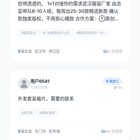
挖得透透的， 1v1对接你的需求武汉服装厂家 由总
监带队8-10人组，每周出25-30款精选新款 确认
款独家版权，不用担心撞款 合作方案：①原创设
计图稿②定制样衣，全链路配合你落地产品
#服装设计
#广州服装设计公司
#服装原创设计一对一
湖北省 · 武汉市 · 硚口区
0 次浏览
用户6541
外发加工
7/14/2026
64
外发套装裁片。需要的联系
#多尺码
#网单/电商
湖北省 · 天门市 · 彭市镇
64 次浏览