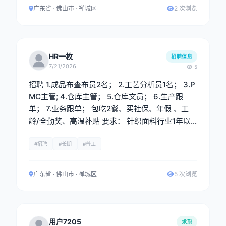
行上机分析、核价及成本控制。 4.与生产、品控、
广东省 · 佛山市 · 禅城区
2 次浏览
业务等部门保持良好沟通，确保工艺要求准确传达
与执行。 5.新开发资料系统录入。 任职要求： 1.
大专及以上学历，纺织工程、针织技术与纺织材
料、现代纺织技术等相关专业优先。 2.具备2年以
HR一枚
招聘信息
上针织面料工艺分析或织造工艺相关工作经验。有
7/21/2026
5
大型针织厂或面料贸易公司同岗位经验者优先。 3.
招聘 1.成品布查布员2名； 2.工艺分析员1名； 3.P
能熟练进行面料拆纱分析，准确判断纱支、成分、
MC主管; 4.仓库主管； 5.仓库文员； 6.生产跟
组织结构及排针排三角工艺。
单； 7.业务跟单； 包吃2餐、买社保、年假 、工
龄/全勤奖、高温补贴 要求： 针织面料行业1年以
上工作经验，熟手。
#招聘
#长期
#普工
广东省 · 佛山市 · 禅城区
5 次浏览
用户7205
求职