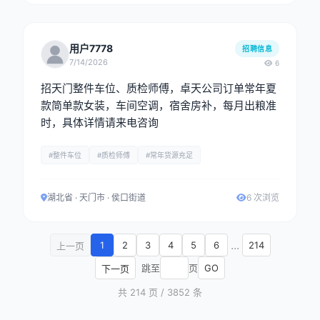
用户7778
招聘信息
7/14/2026
6
招天门整件车位、质检师傅，卓天公司订单常年夏
款简单款女装，车间空调，宿舍房补，每月出粮准
时，具体详情请来电咨询
#整件车位
#质检师傅
#常年货源充足
湖北省 · 天门市 · 侯口街道
6 次浏览
...
1
2
3
4
5
6
214
上一页
跳至
页
GO
下一页
共 214 页 / 3852 条