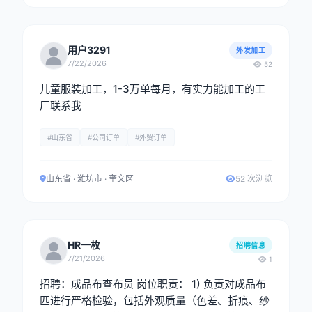
用户3291
外发加工
7/22/2026
52
儿童服装加工，1-3万单每月，有实力能加工的工
厂联系我
#山东省
#公司订单
#外贸订单
山东省 · 潍坊市 · 奎文区
52 次浏览
HR一枚
招聘信息
7/21/2026
1
招聘：成品布查布员 岗位职责： 1) 负责对成品布
匹进行严格检验，包括外观质量（色差、折痕、纱