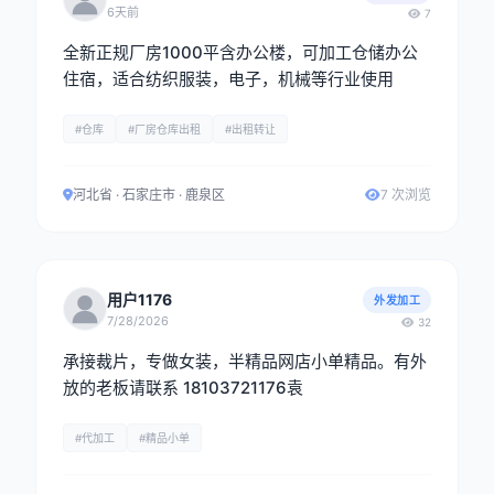
6天前
7
全新正规厂房1000平含办公楼，可加工仓储办公
住宿，适合纺织服装，电子，机械等行业使用
#仓库
#厂房仓库出租
#出租转让
河北省 · 石家庄市 · 鹿泉区
7 次浏览
用户1176
外发加工
7/28/2026
32
承接裁片，专做女装，半精品网店小单精品。有外
放的老板请联系 18103721176袁
#代加工
#精品小单