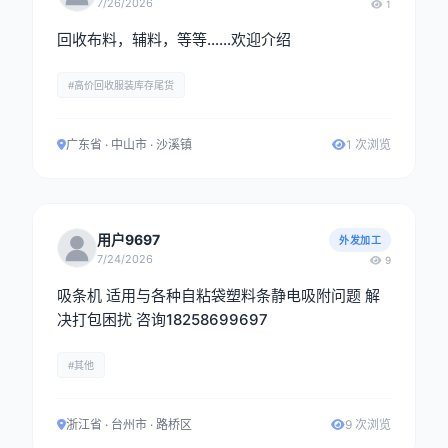
7/26/2026
1
回收布料，辅料，等等……欢迎介绍
#高价回收服装库存尾货
广东省 · 中山市 · 沙溪镇
1 次浏览
用户9697
外发加工
7/24/2026
9
吸条机 适用与各种自粘袋塑料条静电吸附问题 解
决打包困扰 咨询18258699697
#其他
浙江省 · 台州市 · 路桥区
9 次浏览