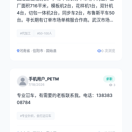
厂面积716平米，模板机2台，花样机1台，双针机
4台，切包一体机2台，同步车2台，布鲁斯平车50
台。寻长期有订单市场单棉服合作商。武汉市场最
佳。
#代加工
#50-100人
河南省 · 信阳市 · 固始县
0 次浏览
手机用户_PETM
求职
7/18/2026
3
专业冚车，有需要的老板联系我。电话：138383
08784
#专业针织，会打边冚车