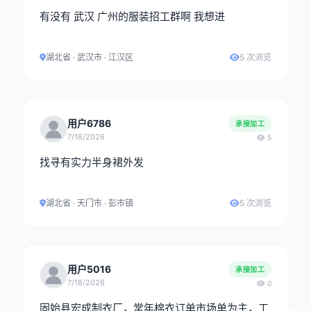
有没有 武汉 广州的服装招工群啊 我想进
湖北省 · 武汉市 · 江汉区
5 次浏览
用户6786
承接加工
7/18/2026
5
找寻有实力半身裙外发
湖北省 · 天门市 · 彭市镇
5 次浏览
用户5016
承接加工
7/18/2026
0
固始县宏成制衣厂，常年棉衣订单市场单为主，工