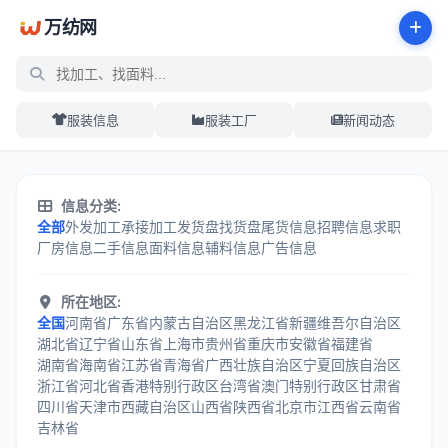
万纺网
服装信息
服装工厂
新闻动态
服装加工信息分类中心 - 万纺网
信息分类:
全部
外发加工
承接加工
发货盘
找货盘
尾货信息
招聘信息
求职
厂房信息
二手信息
面料信息
辅料信息
广告信息
所在地区:
全国
河南省
广东省
内蒙古自治区
黑龙江省
新疆维吾尔自治区
湖北省
辽宁省
山东省
上海市
贵州省
重庆市
安徽省
福建省
湖南省
海南省
江苏省
青海省
广西壮族自治区
宁夏回族自治区
浙江省
河北省
香港特别行政区
台湾省
澳门特别行政区
甘肃省
四川省
天津市
西藏自治区
山西省
陕西省
北京市
江西省
云南省
吉林省