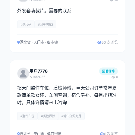
50
外发套装裁片。需要的联系
#多尺码
#网单/电商
湖北省 · 天门市 · 彭市镇
50 次浏览
用户7778
招聘信息
7/14/2026
6
招天门整件车位、质检师傅，卓天公司订单常年夏
款简单款女装，车间空调，宿舍房补，每月出粮准
时，具体详情请来电咨询
#整件车位
#质检师傅
#常年货源充足
湖北省 · 天门市 · 侯口街道
6 次浏览