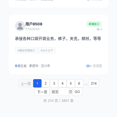
用户8508
承接加工
7/13/2026
0
承接各种口袋开袋业务，裤子，夹克，棉袄，等等
#激光开袋加工
#10人以下
湖北省 · 孝感市 · 汉川市
0 次浏览
...
1
2
3
4
5
6
214
上一页
跳至
页
GO
下一页
共 214 页 / 3851 条