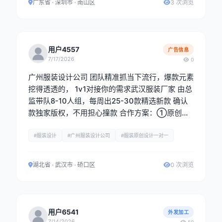
广东省 · 深圳市 · 南山区
3 次浏览
用户4557
广告信息
7/17/2026
0
广州服装设计公司 团队精准抓当下流行，爆款元素
挖得透透的， 1v1对接你的需求武汉服装厂家 由总
监带队8-10人组，每周出25-30款精选新款 确认
款独家版权，不用担心撞款 合作方案：①原创设
计图稿②定制样衣，全链路配合你落地产品
#服装设计
#广州服装设计公司
#服装原创设计一对一
湖北省 · 武汉市 · 硚口区
0 次浏览
用户6541
外发加工
7/14/2026