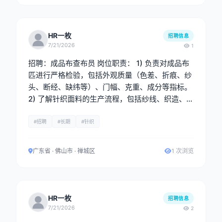
HR一枚
招聘信息
7/21/2026
1
招聘：成品布查布员 岗位职责： 1) 负责对成品布
匹进行严格检验，包括外观质量（色差、折痕、纱
头、断经、缺纬等）、门幅、克重、成分等指标。
2) 了解针织面料的生产流程，包括纱线、织造、染
色等环节，能识别工艺问题并提出改进建议。 3)
重点把控织造疵点、染色均匀度、后整理效果等关
#招聘
#长期
#针织
键环节，确保订单按时保质完成，及时上报重大质
量问题。 任职要求： 男性，有成品布查布经验，
广东省 · 佛山市 · 禅城区
1 次浏览
熟悉针织面料常见疵点，会四分制。
HR一枚
招聘信息
7/21/2026
2