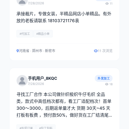
7/28/2026
11
承接裁片，专做女装，半精品网店小单精品。有外
放的老板请联系 18103721176袁
#代加工
#精品小单
河南省 · 郑州市 · 新密市
11 次浏览
手机用户_8KQC
外发加工
7/28/2026
18
寻找工厂合作 本公司做针织梭织牛仔毛织 全品
类，款式中高低档次都有，看工厂适配档次！首单
300～3000，后期返单量才大 货期 30天~45 天
打板有板费 ，预付款50%，做好货在工厂结清尾
款在出货，现金出货 ，一单一结 电话：黄生 1581
8188479 《微信同号》
#外贸订单
#包工包料