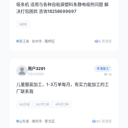
吸条机 适用与各种自粘袋塑料条静电吸附问题 解
决打包困扰 咨询18258699697
#其他
浙江省 · 台州市 · 路桥区
6 次浏览
用户3291
外发加工
7/22/2026
40
儿童服装加工，1-3万单每月，有实力能加工的工
厂联系我
#山东省
#公司订单
#外贸订单
山东省 · 潍坊市 · 奎文区
40 次浏览