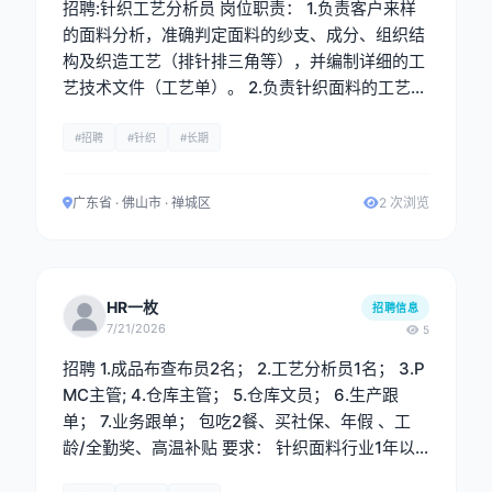
招聘:针织工艺分析员 岗位职责： 1.负责客户来样
的面料分析，准确判定面料的纱支、成分、组织结
构及织造工艺（排针排三角等），并编制详细的工
艺技术文件（工艺单）。 2.负责针织面料的工艺分
析与制定，熟悉织造全流程，能够独立完成来样分
析、工艺单制作及生产技术支持工作。 3. 配合研
#招聘
#针织
#长期
发部门进行新产品的工艺开发与打样工作，协助进
行上机分析、核价及成本控制。 4.与生产、品控、
广东省 · 佛山市 · 禅城区
2 次浏览
业务等部门保持良好沟通，确保工艺要求准确传达
与执行。 5.新开发资料系统录入。 任职要求： 1.
大专及以上学历，纺织工程、针织技术与纺织材
料、现代纺织技术等相关专业优先。 2.具备2年以
HR一枚
招聘信息
上针织面料工艺分析或织造工艺相关工作经验。有
7/21/2026
5
大型针织厂或面料贸易公司同岗位经验者优先。 3.
招聘 1.成品布查布员2名； 2.工艺分析员1名； 3.P
能熟练进行面料拆纱分析，准确判断纱支、成分、
MC主管; 4.仓库主管； 5.仓库文员； 6.生产跟
组织结构及排针排三角工艺。
单； 7.业务跟单； 包吃2餐、买社保、年假 、工
龄/全勤奖、高温补贴 要求： 针织面料行业1年以
上工作经验，熟手。