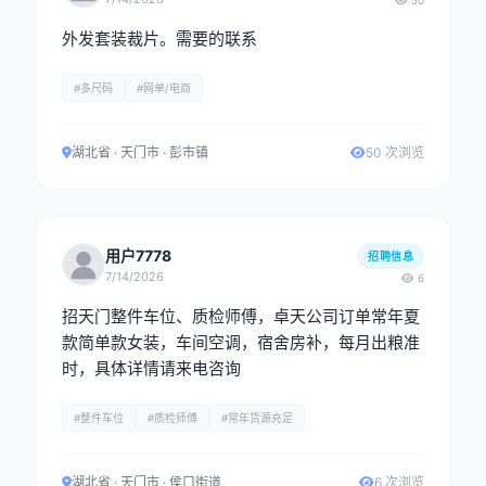
50
外发套装裁片。需要的联系
#多尺码
#网单/电商
湖北省 · 天门市 · 彭市镇
50 次浏览
用户7778
招聘信息
7/14/2026
6
招天门整件车位、质检师傅，卓天公司订单常年夏
款简单款女装，车间空调，宿舍房补，每月出粮准
时，具体详情请来电咨询
#整件车位
#质检师傅
#常年货源充足
湖北省 · 天门市 · 侯口街道
6 次浏览