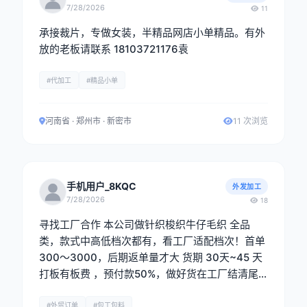
7/28/2026
11
承接裁片，专做女装，半精品网店小单精品。有外
放的老板请联系 18103721176袁
#代加工
#精品小单
河南省 · 郑州市 · 新密市
11 次浏览
手机用户_8KQC
外发加工
7/28/2026
18
寻找工厂合作 本公司做针织梭织牛仔毛织 全品
类，款式中高低档次都有，看工厂适配档次！首单
300～3000，后期返单量才大 货期 30天~45 天
打板有板费 ，预付款50%，做好货在工厂结清尾
款在出货，现金出货 ，一单一结 电话：黄生 1581
8188479 《微信同号》
#外贸订单
#包工包料