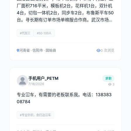
厂面积716平米，模板机2台，花样机1台，双针机
4台，切包一体机2台，同步车2台，布鲁斯平车50
台。寻长期有订单市场单棉服合作商。武汉市场最
佳。
#代加工
#50-100人
河南省 · 信阳市 · 固始县
0 次浏览
手机用户_PETM
求职
7/18/2026
3
专业冚车，有需要的老板联系我。电话：138383
08784
#专业针织，会打边冚车