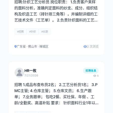
招聘:针织工艺分析员 岗位职责： 1.负责客户来样
的面料分析，准确判定面料的纱支、成分、组织结
构及织造工艺（排针排三角等），并编制详细的工
艺技术文件（工艺单）。 2.负责针织面料的工艺分
析与制定，熟悉织造全流程，能够独立完成来样分
析、工艺单制作及生产技术支持工作。 3. 配合研
#招聘
#针织
#长期
发部门进行新产品的工艺开发与打样工作，协助进
行上机分析、核价及成本控制。 4.与生产、品控、
广东省 · 佛山市 · 禅城区
2 次浏览
业务等部门保持良好沟通，确保工艺要求准确传达
与执行。 5.新开发资料系统录入。 任职要求： 1.
大专及以上学历，纺织工程、针织技术与纺织材
料、现代纺织技术等相关专业优先。 2.具备2年以
HR一枚
招聘信息
上针织面料工艺分析或织造工艺相关工作经验。有
7/21/2026
5
大型针织厂或面料贸易公司同岗位经验者优先。 3.
招聘 1.成品布查布员2名； 2.工艺分析员1名； 3.P
能熟练进行面料拆纱分析，准确判断纱支、成分、
MC主管; 4.仓库主管； 5.仓库文员； 6.生产跟
组织结构及排针排三角工艺。
单； 7.业务跟单； 包吃2餐、买社保、年假 、工
龄/全勤奖、高温补贴 要求： 针织面料行业1年以
上工作经验，熟手。