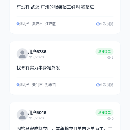
有没有 武汉 广州的服装招工群啊 我想进
湖北省 · 武汉市 · 江汉区
5 次浏览
用户6786
承接加工
7/18/2026
5
找寻有实力半身裙外发
湖北省 · 天门市 · 彭市镇
5 次浏览
用户5016
承接加工
7/18/2026
0
固始县宏成制衣厂，常年棉衣订单市场单为主，工