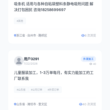
吸条机 适用与各种自粘袋塑料条静电吸附问题 解
决打包困扰 咨询18258699697
#其他
浙江省 · 台州市 · 路桥区
6 次浏览
用户3291
外发加工
7/22/2026
40
儿童服装加工，1-3万单每月，有实力能加工的工
厂联系我
#山东省
#公司订单
#外贸订单
山东省 · 潍坊市 · 奎文区
40 次浏览