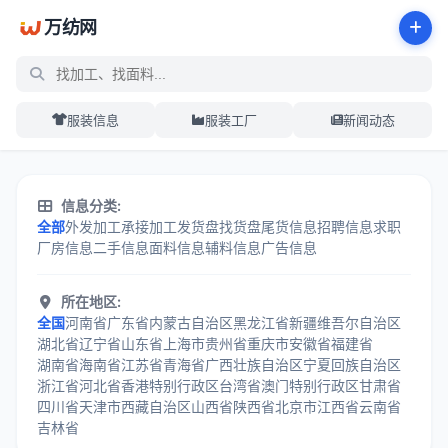
万纺网
服装信息
服装工厂
新闻动态
服装加工信息分类中心 - 万纺网
信息分类:
全部
外发加工
承接加工
发货盘
找货盘
尾货信息
招聘信息
求职
厂房信息
二手信息
面料信息
辅料信息
广告信息
所在地区:
全国
河南省
广东省
内蒙古自治区
黑龙江省
新疆维吾尔自治区
湖北省
辽宁省
山东省
上海市
贵州省
重庆市
安徽省
福建省
湖南省
海南省
江苏省
青海省
广西壮族自治区
宁夏回族自治区
浙江省
河北省
香港特别行政区
台湾省
澳门特别行政区
甘肃省
四川省
天津市
西藏自治区
山西省
陕西省
北京市
江西省
云南省
吉林省