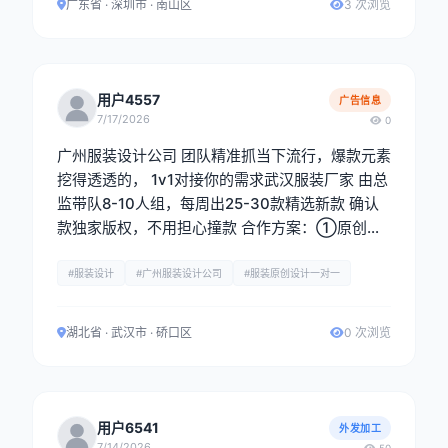
广东省 · 深圳市 · 南山区
3 次浏览
用户4557
广告信息
7/17/2026
0
广州服装设计公司 团队精准抓当下流行，爆款元素
挖得透透的， 1v1对接你的需求武汉服装厂家 由总
监带队8-10人组，每周出25-30款精选新款 确认
款独家版权，不用担心撞款 合作方案：①原创设
计图稿②定制样衣，全链路配合你落地产品
#服装设计
#广州服装设计公司
#服装原创设计一对一
湖北省 · 武汉市 · 硚口区
0 次浏览
用户6541
外发加工
7/14/2026