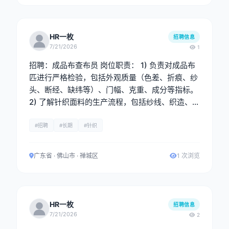
HR一枚
招聘信息
7/21/2026
1
招聘：成品布查布员 岗位职责： 1) 负责对成品布
匹进行严格检验，包括外观质量（色差、折痕、纱
头、断经、缺纬等）、门幅、克重、成分等指标。
2) 了解针织面料的生产流程，包括纱线、织造、染
色等环节，能识别工艺问题并提出改进建议。 3)
重点把控织造疵点、染色均匀度、后整理效果等关
#招聘
#长期
#针织
键环节，确保订单按时保质完成，及时上报重大质
量问题。 任职要求： 男性，有成品布查布经验，
广东省 · 佛山市 · 禅城区
1 次浏览
熟悉针织面料常见疵点，会四分制。
HR一枚
招聘信息
7/21/2026
2