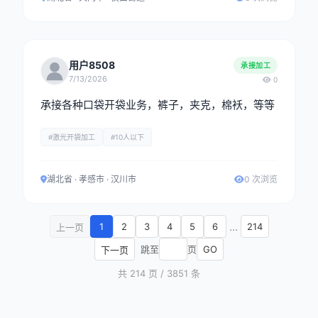
用户8508
承接加工
7/13/2026
0
承接各种口袋开袋业务，裤子，夹克，棉袄，等等
#激光开袋加工
#10人以下
湖北省 · 孝感市 · 汉川市
0 次浏览
...
1
2
3
4
5
6
214
上一页
跳至
页
GO
下一页
共 214 页 / 3851 条