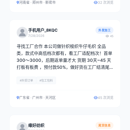
河南省 · 郑州市 · 新密市
32 次浏览
手机用户_8KQC
外发加工
7/28/2026
45
寻找工厂合作 本公司做针织梭织牛仔毛织 全品
类，款式中高低档次都有，看工厂适配档次！首单
300～3000，后期返单量才大 货期 30天~45 天
打板有板费 ，预付款50%，做好货在工厂结清尾
款在出货，现金出货 ，一单一结 电话：黄生 1581
8188479 《微信同号》
#外贸订单
#包工包料
广东省 · 广州市 · 天河区
45 次浏览
缘好纺织
尾货信息