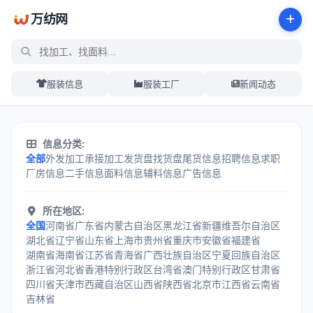
万纺网
服装信息
服装工厂
新闻动态
服装加工信息分类中心 - 万纺网
信息分类:
全部
外发加工
承接加工
发货盘
找货盘
尾货信息
招聘信息
求职
厂房信息
二手信息
面料信息
辅料信息
广告信息
所在地区:
全国
河南省
广东省
内蒙古自治区
黑龙江省
新疆维吾尔自治区
湖北省
辽宁省
山东省
上海市
贵州省
重庆市
安徽省
福建省
湖南省
海南省
江苏省
青海省
广西壮族自治区
宁夏回族自治区
浙江省
河北省
香港特别行政区
台湾省
澳门特别行政区
甘肃省
四川省
天津市
西藏自治区
山西省
陕西省
北京市
江西省
云南省
吉林省