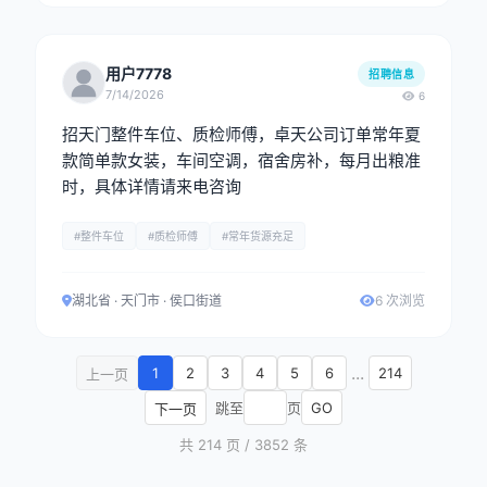
用户7778
招聘信息
7/14/2026
6
招天门整件车位、质检师傅，卓天公司订单常年夏
款简单款女装，车间空调，宿舍房补，每月出粮准
时，具体详情请来电咨询
#整件车位
#质检师傅
#常年货源充足
湖北省 · 天门市 · 侯口街道
6 次浏览
...
1
2
3
4
5
6
214
上一页
跳至
页
GO
下一页
共 214 页 / 3852 条