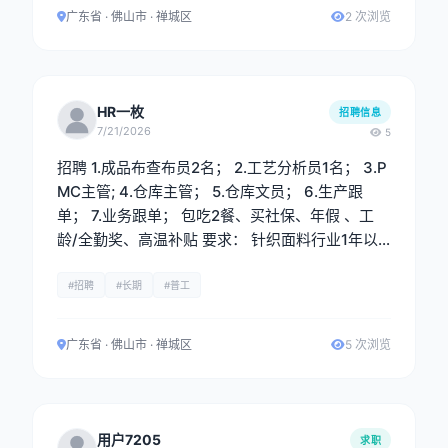
行上机分析、核价及成本控制。 4.与生产、品控、
广东省 · 佛山市 · 禅城区
2 次浏览
业务等部门保持良好沟通，确保工艺要求准确传达
与执行。 5.新开发资料系统录入。 任职要求： 1.
大专及以上学历，纺织工程、针织技术与纺织材
料、现代纺织技术等相关专业优先。 2.具备2年以
HR一枚
招聘信息
上针织面料工艺分析或织造工艺相关工作经验。有
7/21/2026
5
大型针织厂或面料贸易公司同岗位经验者优先。 3.
招聘 1.成品布查布员2名； 2.工艺分析员1名； 3.P
能熟练进行面料拆纱分析，准确判断纱支、成分、
MC主管; 4.仓库主管； 5.仓库文员； 6.生产跟
组织结构及排针排三角工艺。
单； 7.业务跟单； 包吃2餐、买社保、年假 、工
龄/全勤奖、高温补贴 要求： 针织面料行业1年以
上工作经验，熟手。
#招聘
#长期
#普工
广东省 · 佛山市 · 禅城区
5 次浏览
用户7205
求职