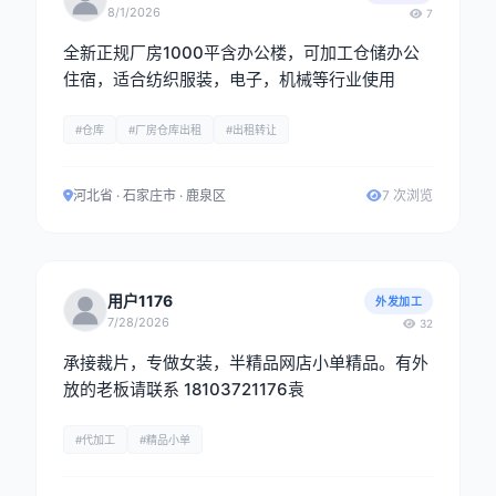
8/1/2026
7
全新正规厂房1000平含办公楼，可加工仓储办公
住宿，适合纺织服装，电子，机械等行业使用
#仓库
#厂房仓库出租
#出租转让
河北省 · 石家庄市 · 鹿泉区
7 次浏览
用户1176
外发加工
7/28/2026
32
承接裁片，专做女装，半精品网店小单精品。有外
放的老板请联系 18103721176袁
#代加工
#精品小单