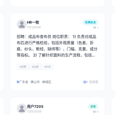
HR一枚
招聘信息
7/21/2026
1
招聘：成品布查布员 岗位职责： 1) 负责对成品
布匹进行严格检验，包括外观质量（色差、折
痕、纱头、断经、缺纬等）、门幅、克重、成分
等指标。 2) 了解针织面料的生产流程，包括纱
线、织造、染色等环节，能识别工艺问题并提出
改进建议。 3) 重点把控织造疵点、染色均匀
#招聘
#长期
#针织
度、后整理效果等关键环节，确保订单按时保质
完成，及时上报重大质量问题。 任职要求： 男
广东省 · 佛山市 · 禅城区
1 次浏览
性，有成品布查布经验，熟悉针织面料常见疵
点，会四分制。
用户7205
求职
7/20/2026
0