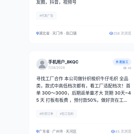
友圈，抖音，视频号
#代发广告
湖北省 · 天门市 · 岳口镇
258 次浏览
手机用户_8KQC
外发加工
7/28/2026
45
寻找工厂合作 本公司做针织梭织牛仔毛织 全品
类，款式中高低档次都有，看工厂适配档次！首
单 300～3000，后期返单量才大 货期 30天~4
5 天 打板有板费 ，预付款50%，做好货在工厂
结清尾款在出货，现金出货 ，一单一结 电话：
黄生 15818188479 《微信同号》
#外贸订单
#包工包料
广东省 · 广州市 · 天河区
45 次浏览