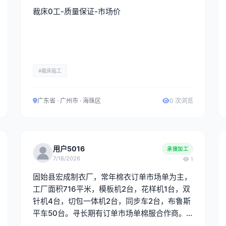
裁床0工-质量保证-市场价
#裁床临工
广东省 · 广州市 · 海珠区
0 次浏览
用户5016
承接加工
7/18/2026
1
固始县宏成制衣厂，常年棉衣订单市场单为主，
工厂面积716平米，模板机2台，花样机1台，双
针机4台，切包一体机2台，同步车2台，布鲁斯
平车50台。寻长期有订单市场单棉服合作商。
武汉市场最佳。