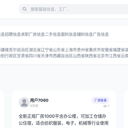
信息
招聘信息
求职
厂房信息
二手信息
面料信息
辅料信息
广告信息
新疆维吾尔自治区
湖北省
辽宁省
山东省
上海市
贵州省
重庆市
安徽省
福建省
特别行政区
甘肃省
四川省
天津市
西藏自治区
山西省
陕西省
北京市
江西省
云
用户7060
厂房信息
6天前
7
全新正规厂房1000平含办公楼，可加工仓储办
公住宿，适合纺织服装，电子，机械等行业使用