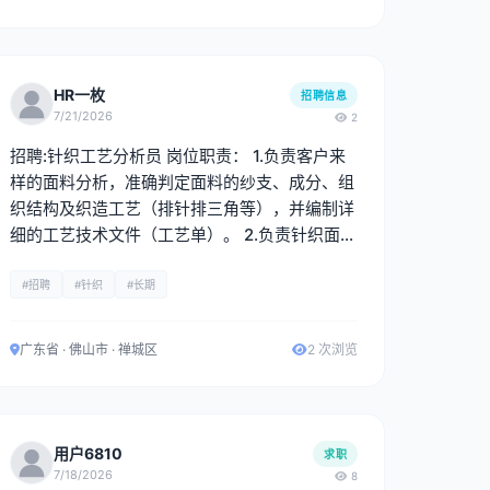
HR一枚
招聘信息
7/21/2026
2
招聘:针织工艺分析员 岗位职责： 1.负责客户来
样的面料分析，准确判定面料的纱支、成分、组
织结构及织造工艺（排针排三角等），并编制详
细的工艺技术文件（工艺单）。 2.负责针织面料
的工艺分析与制定，熟悉织造全流程，能够独立
完成来样分析、工艺单制作及生产技术支持工
#招聘
#针织
#长期
作。 3. 配合研发部门进行新产品的工艺开发与
打样工作，协助进行上机分析、核价及成本控
广东省 · 佛山市 · 禅城区
2 次浏览
制。 4.与生产、品控、业务等部门保持良好沟
通，确保工艺要求准确传达与执行。 5.新开发资
料系统录入。 任职要求： 1.大专及以上学历，纺
织工程、针织技术与纺织材料、现代纺织技术等
用户6810
求职
相关专业优先。 2.具备2年以上针织面料工艺分
7/18/2026
8