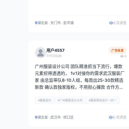
湖北省 · 天门市 · 彭市镇
6 次浏览
用户4557
广告信息
7/17/2026
0
广州服装设计公司 团队精准抓当下流行，爆款
元素挖得透透的， 1v1对接你的需求武汉服装厂
家 由总监带队8-10人组，每周出25-30款精选
新款 确认款独家版权，不用担心撞款 合作方
案：①原创设计图稿②定制样衣，全链路配合
你落地产品
#服装设计
#广州服装设计公司
#服装原创设计一对一
湖北省 · 武汉市 · 硚口区
0 次浏览