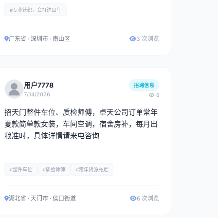
#专业针织，会打边冚车
广东省 · 深圳市 · 南山区
3 次浏览
用户7778
招聘信息
7/14/2026
6
招天门整件车位、质检师傅，卓天公司订单常年
夏款简单款女装，车间空调，宿舍房补，每月出
粮准时，具体详情请来电咨询
#整件车位
#质检师傅
#常年货源充足
湖北省 · 天门市 · 侯口街道
6 次浏览