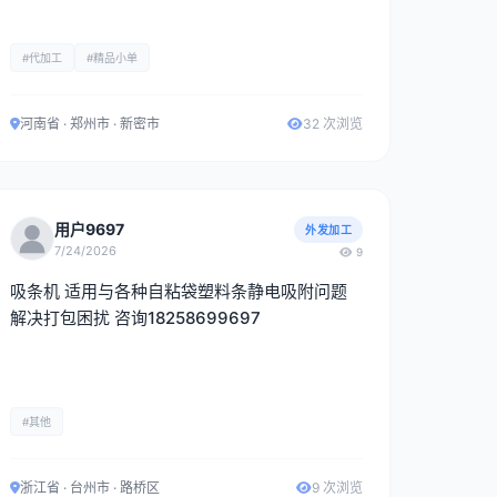
#代加工
#精品小单
河南省 · 郑州市 · 新密市
32 次浏览
用户9697
外发加工
7/24/2026
9
吸条机 适用与各种自粘袋塑料条静电吸附问题
解决打包困扰 咨询18258699697
#其他
浙江省 · 台州市 · 路桥区
9 次浏览