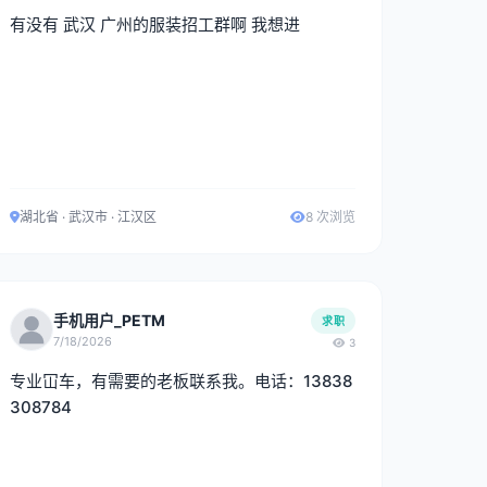
析或织造工艺相关工作经验。有大型针织厂或面
有没有 武汉 广州的服装招工群啊 我想进
料贸易公司同岗位经验者优先。 3.能熟练进行面
料拆纱分析，准确判断纱支、成分、组织结构及
排针排三角工艺。
湖北省 · 武汉市 · 江汉区
8 次浏览
手机用户_PETM
求职
7/18/2026
3
专业冚车，有需要的老板联系我。电话：13838
308784