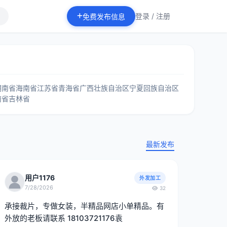
登录 / 注册
免费发布信息
湖南省
海南省
江苏省
青海省
广西壮族自治区
宁夏回族自治区
南省
吉林省
最新发布
用户1176
外发加工
7/28/2026
32
承接裁片，专做女装，半精品网店小单精品。有
外放的老板请联系 18103721176袁