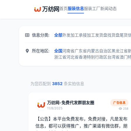
万纺网
首页
服装信息
服装工厂
新闻动态
服装加工信息分类中心 - 万纺网
信息分类:
全部
外发加工
承接加工
发货盘
找货盘
尾货
所在地区:
全国
河南省
广东省
内蒙古自治区
黑龙江省
浙江省
河北省
香港特别行政区
台湾省
澳门
为您匹配到
3852
条实拍信息
万纺网-免费代发群朋友圈
广告信息
11/8/2025
258
【公告】本平台免费发布，免费对接，凡是发布
信息，都可以获得推广，推广渠道有微信群，朋