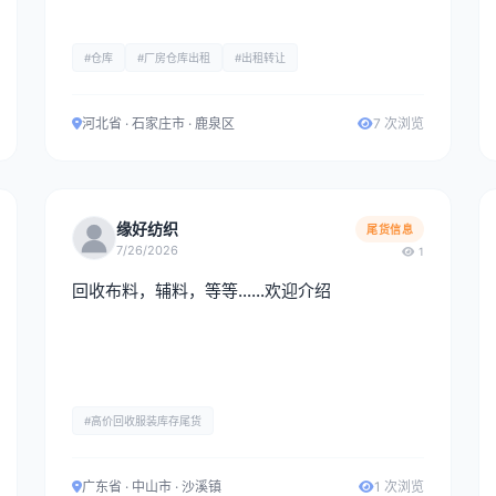
#仓库
#厂房仓库出租
#出租转让
河北省 · 石家庄市 · 鹿泉区
7 次浏览
缘好纺织
尾货信息
7/26/2026
1
回收布料，辅料，等等……欢迎介绍
#高价回收服装库存尾货
广东省 · 中山市 · 沙溪镇
1 次浏览