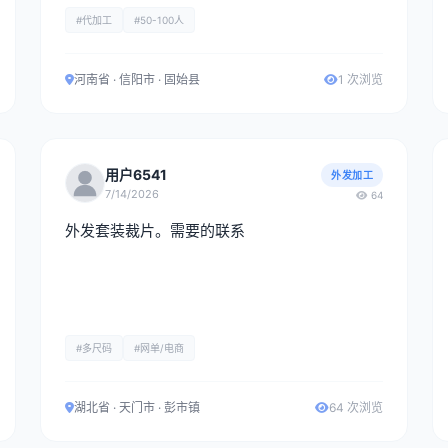
#代加工
#50-100人
河南省 · 信阳市 · 固始县
1 次浏览
用户6541
外发加工
7/14/2026
64
外发套装裁片。需要的联系
#多尺码
#网单/电商
湖北省 · 天门市 · 彭市镇
64 次浏览