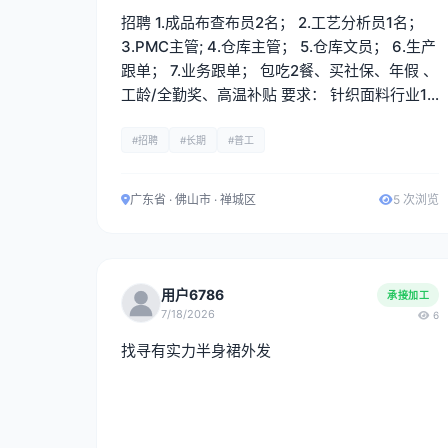
招聘 1.成品布查布员2名； 2.工艺分析员1名；
3.PMC主管; 4.仓库主管； 5.仓库文员； 6.生产
跟单； 7.业务跟单； 包吃2餐、买社保、年假 、
工龄/全勤奖、高温补贴 要求： 针织面料行业1
年以上工作经验，熟手。
#招聘
#长期
#普工
广东省 · 佛山市 · 禅城区
5 次浏览
用户6786
承接加工
7/18/2026
6
找寻有实力半身裙外发