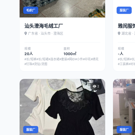
毛织厂
服装厂
汕头澄海毛绒工厂
雅闰服
广东省 · 汕头市 · 澄海区
湖北省 ·
规模
面积
规模
20人
1000㎡
-人
#长/短裤
#长/短裙
#连衣裙
#套装
#网纱
#小件
#印花
#绣花
#长/短裤
#长
#钉珠
#烫钻/烫图
#工装裤
#衬
2
服装厂
服装厂