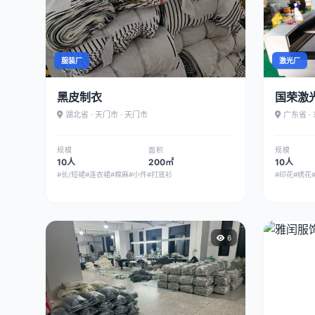
服装厂
激光厂
黑皮制衣
国荣激
湖北省 · 天门市 · 天门市
广东省 ·
规模
面积
规模
10人
200㎡
10人
#长/短裙
#连衣裙
#棉麻
#小件
#打底衫
#印花
#绣花
6