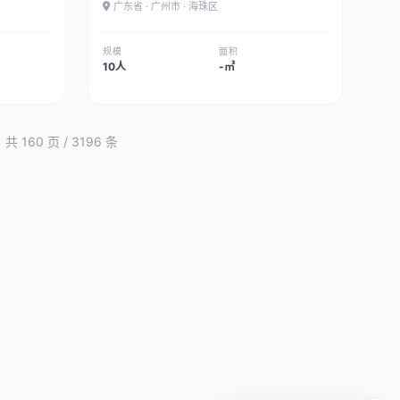
广东省 · 广州市 · 海珠区
规模
面积
10人
-㎡
共 160 页 / 3196 条