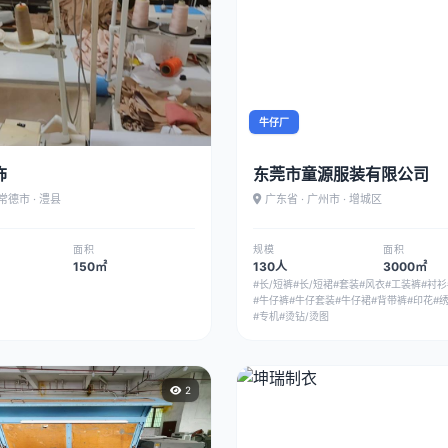
牛仔厂
饰
东莞市童源服装有限公司
 常德市 · 澧县
广东省 · 广州市 · 增城区
面积
规模
面积
150㎡
130人
3000㎡
#长/短裤
#长/短裙
#套装
#风衣
#工装裤
#衬衫
#牛仔裤
#牛仔套装
#牛仔裙
#背带裤
#印花
#
#专机
#烫钻/烫图
2