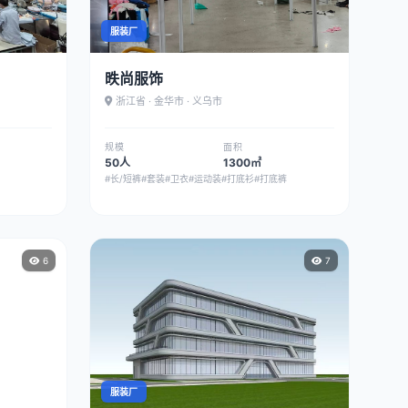
服装厂
昳尚服饰
浙江省 · 金华市 · 义乌市
规模
面积
50人
1300㎡
#长/短裤
#套装
#卫衣
#运动装
#打底衫
#打底裤
6
7
服装厂