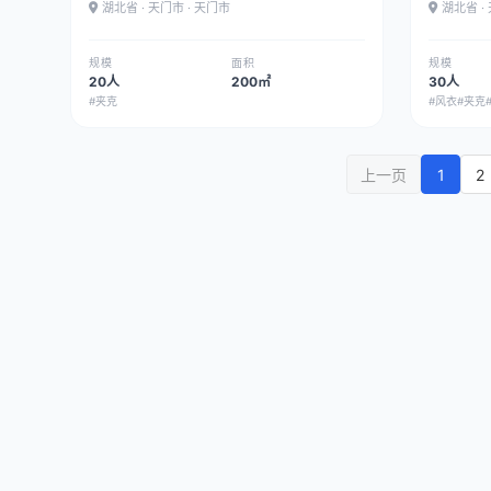
湖北省 · 天门市 · 天门市
湖北省 ·
规模
面积
规模
20人
200㎡
30人
#夹克
#风衣
#夹克
1
2
上一页