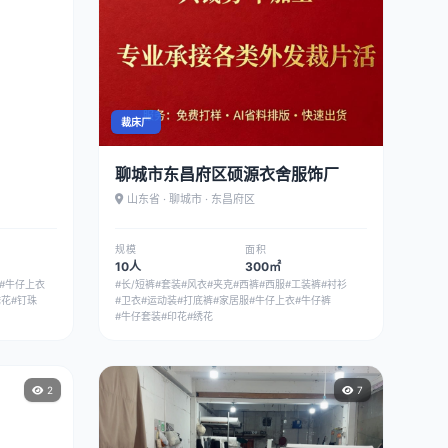
裁床厂
聊城市东昌府区硕源衣舍服饰厂
山东省 · 聊城市 · 东昌府区
规模
面积
10人
300㎡
#牛仔上衣
#长/短裤
#套装
#风衣
#夹克
#西裤
#西服
#工装裤
#衬衫
绣花
#钉珠
#卫衣
#运动装
#打底裤
#家居服
#牛仔上衣
#牛仔裤
#牛仔套装
#印花
#绣花
2
7