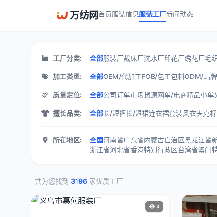
万纺网
首页
服装信息
服装工厂
新闻动态
服装工厂展示中心 - 万纺网
工厂分类:
全部
服装厂
裁床厂
洗水厂
印花厂
绣花厂
毛
加工类型:
全部
OEM/代加工
FOB/包工包料
ODM/贴
质量定位:
全部
公司订单
市场货源
网单/电商
精品小单
擅长品类:
全部
长/短裤
长/短裙
连衣裙
套装
风衣
夹克
棉
所在地区:
全国
河南省
广东省
内蒙古自治区
黑龙江省
浙江省
河北省
香港特别行政区
台湾省
澳门
共为您找到
3196
家优质工厂
4