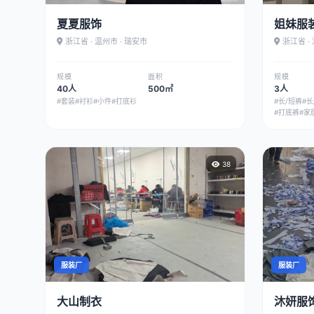
夏夏服饰
姐妹服
浙江省 · 温州市 · 瑞安市
浙江省 ·
规模
面积
规模
40人
500㎡
3人
#套装
#衬衫
#小件
#打底衫
#长/短裤
#长
#打底裤
#家
38
服装厂
服装厂
大山制衣
沐妍服