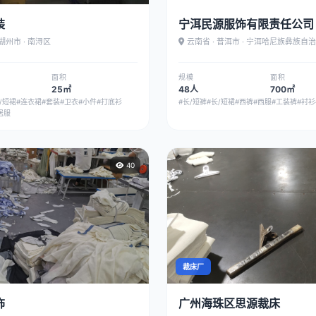
装
宁洱民源服饰有限责任公司
 湖州市 · 南浔区
云南省 · 普洱市 · 宁洱哈尼族彝族自
面积
规模
面积
25㎡
48人
700㎡
/短裙
#连衣裙
#套装
#卫衣
#小件
#打底衫
#长/短裤
#长/短裙
#西裤
#西服
#工装裤
#衬衫
居服
40
裁床厂
饰
广州海珠区思源裁床