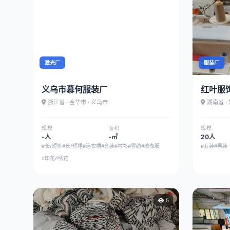
激光厂
服装厂
义乌市慕何服装厂
红叶服
浙江省 · 金华市 · 义乌市
湖南省 ·
规模
面积
规模
-人
-㎡
20人
#长/短裤
#长/短裙
#连衣裙
#套装
#衬衫
#雪纺
#瑜伽服
#女装
#男装
#印花
#绣花
5