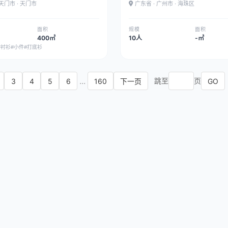
 天门市 · 天门市
广东省 · 广州市 · 海珠区
面积
规模
面积
400㎡
10人
-㎡
#衬衫
#小件
#打底衫
...
跳至
页
3
4
5
6
160
GO
下一页