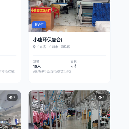
复合厂
小唐环保复合厂
广东省 · 广州市 · 海珠区
规模
面积
15人
-㎡
#衬衫
#卫衣
#长/短裤
#长/短裙
#套装
#风衣
7
7