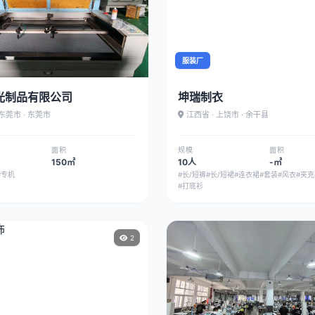
服装厂
光制品有限公司
坤瑞制衣
 东莞市 · 东莞市
江西省 · 上饶市 · 余干县
面积
规模
面积
150㎡
10人
-㎡
#专机
#长/短裤
#长/短裙
#连衣裙
#套装
#风衣
#夹克
#打底衫
2