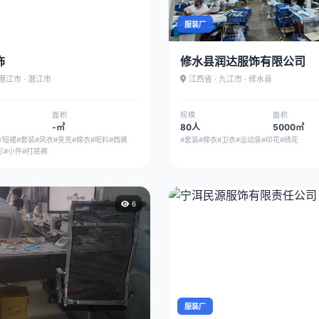
服装厂
饰
修水县润达服饰有限公司
 潜江市 · 潜江市
江西省 · 九江市 · 修水县
面积
规模
面积
-㎡
80人
5000㎡
/短裙
#套装
#风衣
#夹克
#棉衣
#呢料
#西裤
#套装
#棉衣
#卫衣
#运动装
#印花
#绣花
衫
#小件
#打底裤
6
服装厂