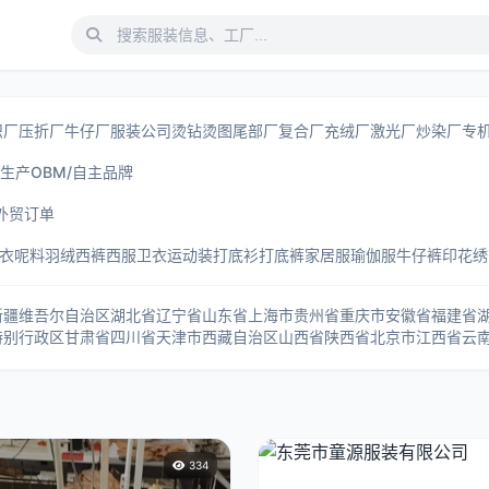
织厂
压折厂
牛仔厂
服装公司
烫钻烫图
尾部厂
复合厂
充绒厂
激光厂
炒染厂
专
牌生产
OBM/自主品牌
外贸订单
衣
呢料
羽绒
西裤
西服
卫衣
运动装
打底衫
打底裤
家居服
瑜伽服
牛仔裤
印花
绣
新疆维吾尔自治区
湖北省
辽宁省
山东省
上海市
贵州省
重庆市
安徽省
福建省
特别行政区
甘肃省
四川省
天津市
西藏自治区
山西省
陕西省
北京市
江西省
云
334