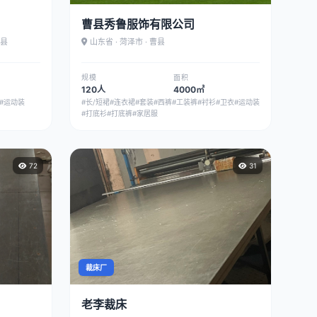
曹县秀鲁服饰有限公司
治县
山东省 · 菏泽市 · 曹县
规模
面积
120人
4000㎡
#运动装
#长/短裙
#连衣裙
#套装
#西裤
#工装裤
#衬衫
#卫衣
#运动装
#打底衫
#打底裤
#家居服
72
31
裁床厂
老李裁床