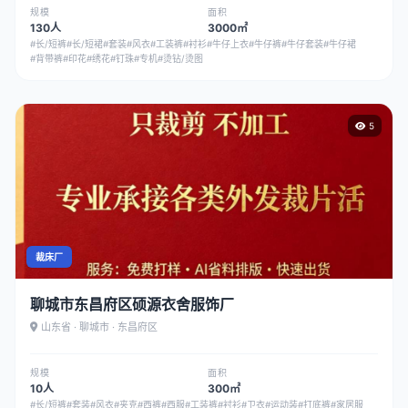
规模
面积
130人
3000㎡
#长/短裤
#长/短裙
#套装
#风衣
#工装裤
#衬衫
#牛仔上衣
#牛仔裤
#牛仔套装
#牛仔裙
#背带裤
#印花
#绣花
#钉珠
#专机
#烫钻/烫图
5
裁床厂
聊城市东昌府区硕源衣舍服饰厂
山东省 · 聊城市 · 东昌府区
规模
面积
10人
300㎡
#长/短裤
#套装
#风衣
#夹克
#西裤
#西服
#工装裤
#衬衫
#卫衣
#运动装
#打底裤
#家居服