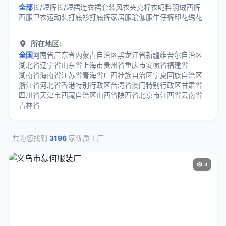
全部
长/短裤
长/短裙
连衣裙
套装
风衣
夹克
棉衣
呢料
羽绒
西裤
西服
卫衣
运动装
打底衫
打底裤
家居服
瑜伽服
牛仔裤
印花
绣花
所在地区:
全国
河南省
广东省
内蒙古自治区
黑龙江省
新疆维吾尔自治区
湖北省
辽宁省
山东省
上海市
贵州省
重庆市
安徽省
福建省
湖南省
海南省
江苏省
青海省
广西壮族自治区
宁夏回族自治区
浙江省
河北省
香港特别行政区
台湾省
澳门特别行政区
甘肃省
四川省
天津市
西藏自治区
山西省
陕西省
北京市
江西省
云南省
吉林省
共为您找到
3196
家优质工厂
4