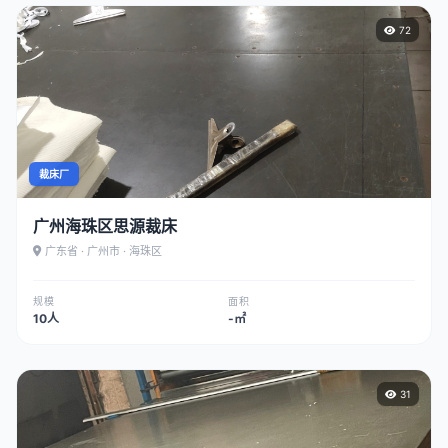
72
裁床厂
广州海珠区思源裁床
广东省 · 广州市 · 海珠区
规模
面积
10人
-㎡
31