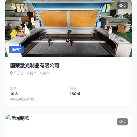
2
激光厂
国荣激光制品有限公司
广东省 · 东莞市 · 东莞市
规模
面积
10人
150㎡
#印花
#绣花
#专机
2