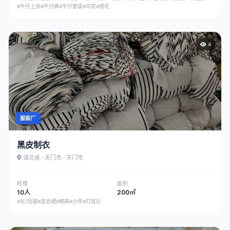
#牛仔上衣
#牛仔裤
#牛仔套装
#印花
#绣花
4
服装厂
黑皮制衣
湖北省 · 天门市 · 天门市
规模
面积
10人
200㎡
#长/短裙
#连衣裙
#棉麻
#小件
#打底衫