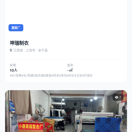
服装厂
坤瑞制衣
江西省 · 上饶市 · 余干县
规模
面积
10人
-㎡
#长/短裤
#长/短裙
#连衣裙
#套装
#风衣
#夹克
#衬衫
#卫衣
#打底衫
7