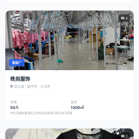
6
服装厂
昳尚服饰
浙江省 · 金华市 · 义乌市
规模
面积
50人
1300㎡
#长/短裤
#套装
#卫衣
#运动装
#打底衫
#打底裤
2