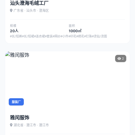
汕头澄海毛绒工厂
广东省 · 汕头市 · 澄海区
规模
面积
20人
1000㎡
#长/短裤
#长/短裙
#连衣裙
#套装
#网纱
#小件
#印花
#绣花
#钉珠
#烫钻/烫图
2
服装厂
雅闰服饰
湖北省 · 潜江市 · 潜江市