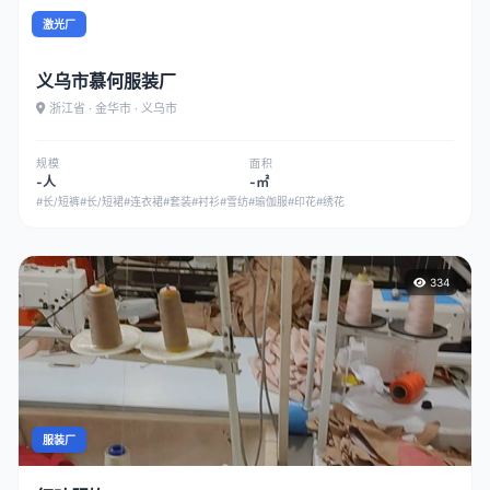
激光厂
义乌市慕何服装厂
浙江省 · 金华市 · 义乌市
规模
面积
-人
-㎡
#长/短裤
#长/短裙
#连衣裙
#套装
#衬衫
#雪纺
#瑜伽服
#印花
#绣花
334
服装厂