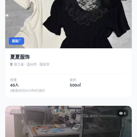
服装厂
夏夏服饰
浙江省 · 温州市 · 瑞安市
规模
面积
40人
500㎡
#套装
#衬衫
#小件
#打底衫
6