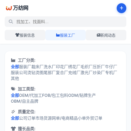
万纺网
服装信息
服装工厂
新闻动态
服装工厂展示中心 - 万纺网
工厂分类:
全部
服装厂
裁床厂
洗水厂
印花厂
绣花厂
毛织厂
压折厂
牛仔厂
服装公司
烫钻烫图
尾部厂
复合厂
充绒厂
激光厂
炒染厂
专机厂
其他
加工类型:
全部
OEM/代加工
FOB/包工包料
ODM/贴牌生产
OBM/自主品牌
质量定位:
全部
公司订单
市场货源
网单/电商
精品小单
外贸订单
擅长品类: