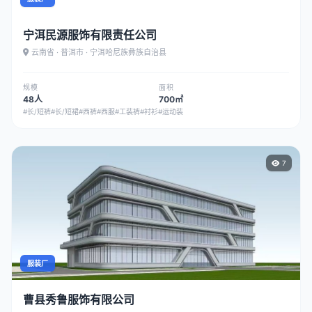
宁洱民源服饰有限责任公司
云南省 · 普洱市 · 宁洱哈尼族彝族自治县
规模
面积
48人
700㎡
#长/短裤
#长/短裙
#西裤
#西服
#工装裤
#衬衫
#运动装
7
服装厂
曹县秀鲁服饰有限公司