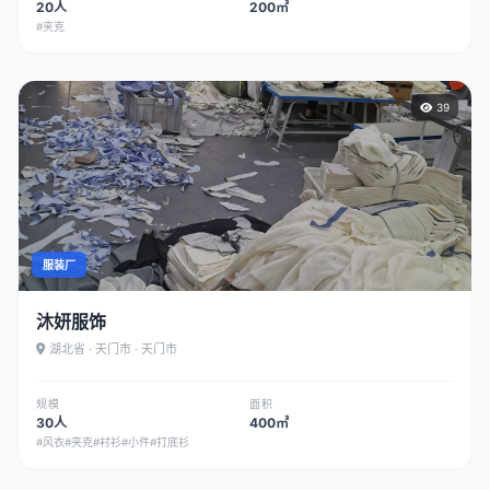
20人
200㎡
#夹克
39
服装厂
沐妍服饰
湖北省 · 天门市 · 天门市
规模
面积
30人
400㎡
#风衣
#夹克
#衬衫
#小件
#打底衫