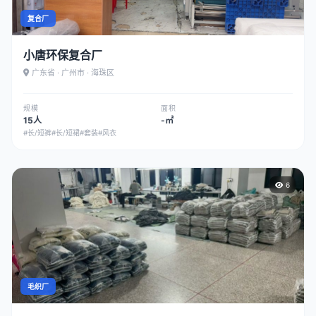
复合厂
小唐环保复合厂
广东省 · 广州市 · 海珠区
规模
面积
15人
-㎡
#长/短裤
#长/短裙
#套装
#风衣
6
毛织厂