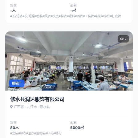
规模
面积
-人
-㎡
#长/短裤
#长/短裙
#套装
#风衣
#夹克
#棉衣
#呢料
#西裤
#工装裤
#衬衫
#小件
#打底裤
7
服装厂
修水县润达服饰有限公司
江西省 · 九江市 · 修水县
规模
面积
80人
5000㎡
#套装
#棉衣
#卫衣
#运动装
#印花
#绣花