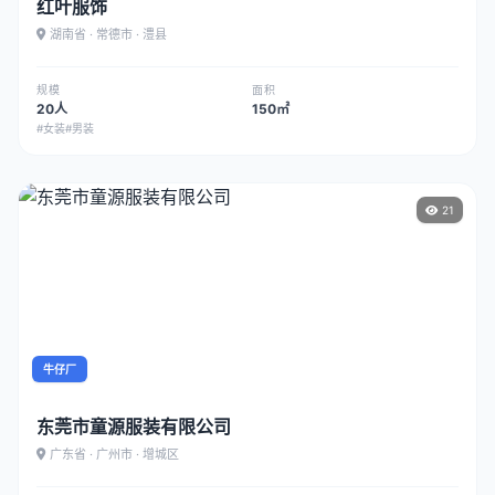
红叶服饰
湖南省 · 常德市 · 澧县
规模
面积
20人
150㎡
#女装
#男装
21
牛仔厂
东莞市童源服装有限公司
广东省 · 广州市 · 增城区