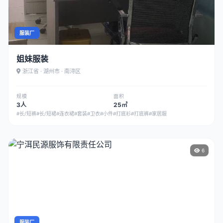
服装厂
姐妹服装
浙江省 · 湖州市 · 南浔区
规模
面积
3人
25㎡
#长/短裤
#长/短裙
#连衣裙
#套装
#卫衣
#小件
#打底衫
#打底裤
#家居服
6
服装厂