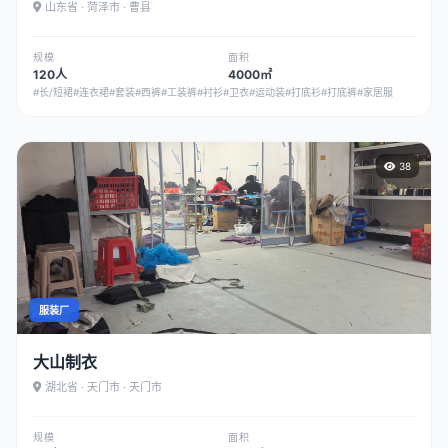
山东省 · 菏泽市 · 曹县
规模
面积
120人
4000㎡
#长/短裙
#连衣裙
#套装
#西裤
#工装裤
#衬衫
#卫衣
#运动装
#打底衫
#打底裤
#家居服
38
服装厂
大山制衣
湖北省 · 天门市 · 天门市
规模
面积