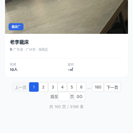
裁床厂
老李裁床
广东省 · 广州市 · 海珠区
规模
面积
10人
-㎡
...
1
2
3
4
5
6
160
上一页
下一页
跳至
页
GO
共 160 页 / 3196 条