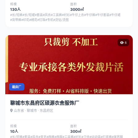
规模
面积
130人
3000㎡
#长/短裤
#长/短裙
#套装
#风衣
#工装裤
#衬衫
#牛仔上衣
#牛仔裤
#牛仔套装
#牛仔裙
#背带裤
#印花
#绣花
#钉珠
#专机
#烫钻/烫图
6
裁床厂
聊城市东昌府区硕源衣舍服饰厂
山东省 · 聊城市 · 东昌府区
规模
面积
10人
300㎡
#长/短裤
#套装
#风衣
#夹克
#西裤
#西服
#工装裤
#衬衫
#卫衣
#运动装
#打底裤
#家居服