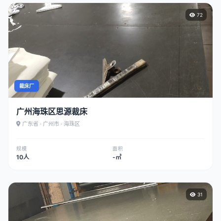
72
裁床厂
广州海珠区思源裁床
广东省 · 广州市 · 海珠区
规模
面积
10人
-㎡
31