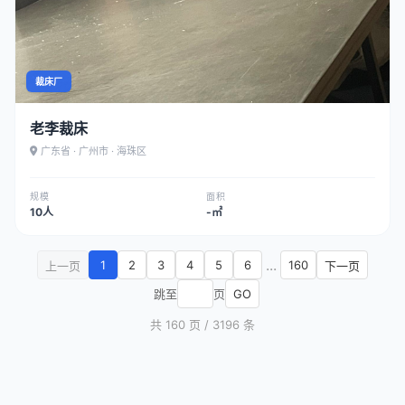
裁床厂
老李裁床
广东省 · 广州市 · 海珠区
规模
面积
10人
-㎡
...
1
2
3
4
5
6
160
上一页
下一页
跳至
页
GO
共 160 页 / 3196 条