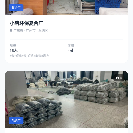
复合厂
小唐环保复合厂
广东省 · 广州市 · 海珠区
规模
面积
15人
-㎡
#长/短裤
#长/短裙
#套装
#风衣
6
毛织厂