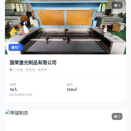
2
激光厂
国荣激光制品有限公司
广东省 · 东莞市 · 东莞市
规模
面积
10人
150㎡
#印花
#绣花
#专机
2