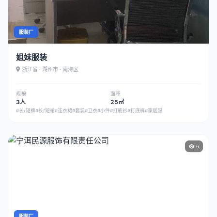
服装厂
姐妹服装
浙江省 · 湖州市 · 南浔区
规模
面积
3人
25㎡
#长/短裤
#长/短裙
#连衣裙
#套装
#卫衣
#小件
#打底衫
#打底裤
#家居服
6
服装厂