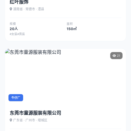
红叶服饰
湖南省 · 常德市 · 澧县
规模
面积
20人
150㎡
#女装
#男装
21
牛仔厂
东莞市童源服装有限公司
广东省 · 广州市 · 增城区