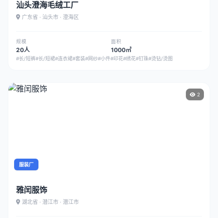
汕头澄海毛绒工厂
广东省 · 汕头市 · 澄海区
规模
面积
20人
1000㎡
#长/短裤
#长/短裙
#连衣裙
#套装
#网纱
#小件
#印花
#绣花
#钉珠
#烫钻/烫图
2
服装厂
雅闰服饰
湖北省 · 潜江市 · 潜江市