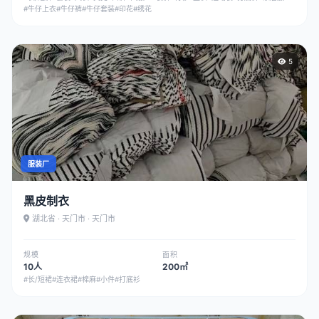
#牛仔上衣
#牛仔裤
#牛仔套装
#印花
#绣花
5
服装厂
黑皮制衣
湖北省 · 天门市 · 天门市
规模
面积
10人
200㎡
#长/短裙
#连衣裙
#棉麻
#小件
#打底衫