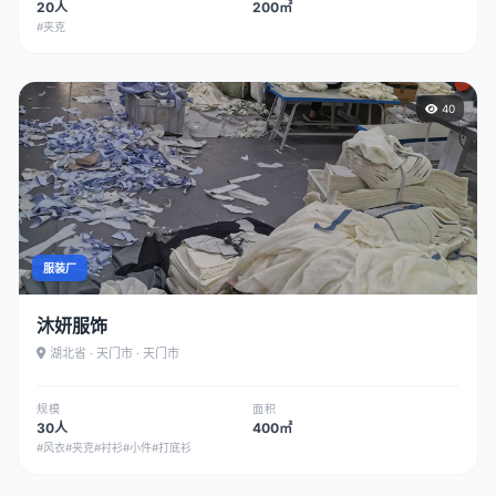
20人
200㎡
#夹克
40
服装厂
沐妍服饰
湖北省 · 天门市 · 天门市
规模
面积
30人
400㎡
#风衣
#夹克
#衬衫
#小件
#打底衫