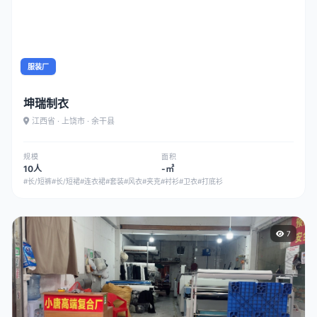
服装厂
坤瑞制衣
江西省 · 上饶市 · 余干县
规模
面积
10人
-㎡
#长/短裤
#长/短裙
#连衣裙
#套装
#风衣
#夹克
#衬衫
#卫衣
#打底衫
7