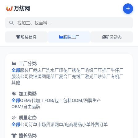
万纺网
服装信息
服装工厂
新闻动态
服装工厂展示中心 - 万纺网
工厂分类:
全部
服装厂
裁床厂
洗水厂
印花厂
绣花厂
毛织厂
压折厂
牛仔厂
服装公司
烫钻烫图
尾部厂
复合厂
充绒厂
激光厂
炒染厂
专机厂
其他
加工类型:
全部
OEM/代加工
FOB/包工包料
ODM/贴牌生产
OBM/自主品牌
质量定位:
全部
公司订单
市场货源
网单/电商
精品小单
外贸订单
擅长品类: