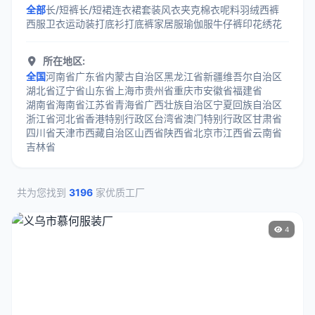
全部
长/短裤
长/短裙
连衣裙
套装
风衣
夹克
棉衣
呢料
羽绒
西裤
西服
卫衣
运动装
打底衫
打底裤
家居服
瑜伽服
牛仔裤
印花
绣花
所在地区:
全国
河南省
广东省
内蒙古自治区
黑龙江省
新疆维吾尔自治区
湖北省
辽宁省
山东省
上海市
贵州省
重庆市
安徽省
福建省
湖南省
海南省
江苏省
青海省
广西壮族自治区
宁夏回族自治区
浙江省
河北省
香港特别行政区
台湾省
澳门特别行政区
甘肃省
四川省
天津市
西藏自治区
山西省
陕西省
北京市
江西省
云南省
吉林省
共为您找到
3196
家优质工厂
4