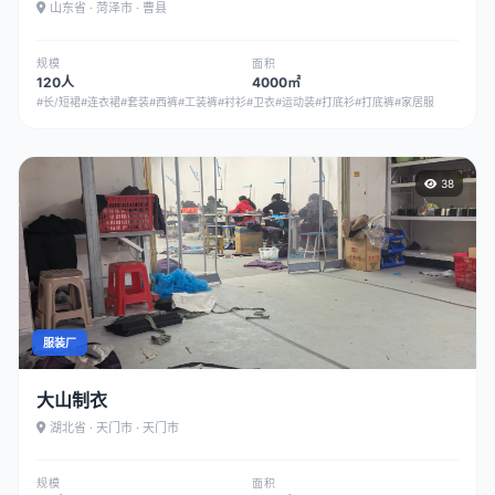
山东省 · 菏泽市 · 曹县
规模
面积
120人
4000㎡
#长/短裙
#连衣裙
#套装
#西裤
#工装裤
#衬衫
#卫衣
#运动装
#打底衫
#打底裤
#家居服
38
服装厂
大山制衣
湖北省 · 天门市 · 天门市
规模
面积