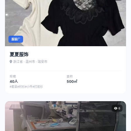
服装厂
夏夏服饰
浙江省 · 温州市 · 瑞安市
规模
面积
40人
500㎡
#套装
#衬衫
#小件
#打底衫
6