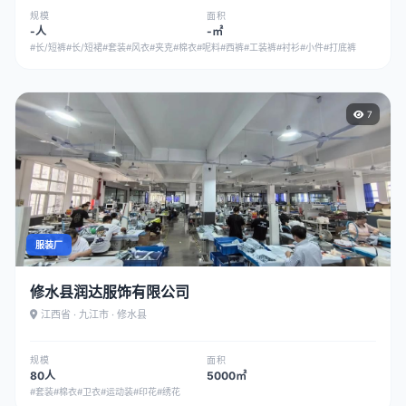
规模
面积
-人
-㎡
#长/短裤
#长/短裙
#套装
#风衣
#夹克
#棉衣
#呢料
#西裤
#工装裤
#衬衫
#小件
#打底裤
7
服装厂
修水县润达服饰有限公司
江西省 · 九江市 · 修水县
规模
面积
80人
5000㎡
#套装
#棉衣
#卫衣
#运动装
#印花
#绣花