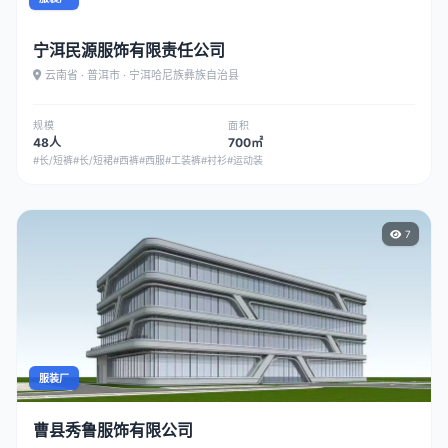
宁洱民源服饰有限责任公司
云南省 · 普洱市 · 宁洱哈尼族彝族自治县
规模
面积
48人
700㎡
#长/短裤
#长/短裙
#西裤
#西服
#工装裤
#衬衫
#运动装
7
服装厂
曹县秀鲁服饰有限公司