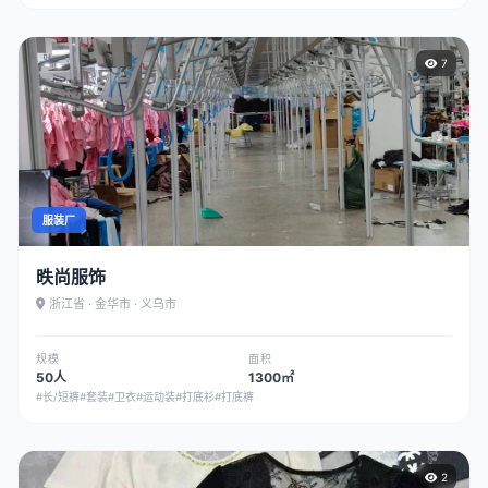
7
服装厂
昳尚服饰
浙江省 · 金华市 · 义乌市
规模
面积
50人
1300㎡
#长/短裤
#套装
#卫衣
#运动装
#打底衫
#打底裤
2