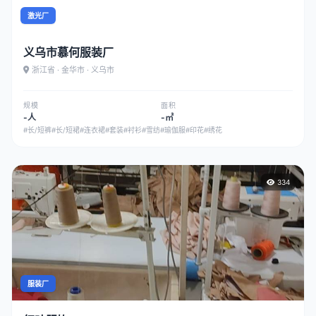
激光厂
义乌市慕何服装厂
浙江省 · 金华市 · 义乌市
规模
面积
-人
-㎡
#长/短裤
#长/短裙
#连衣裙
#套装
#衬衫
#雪纺
#瑜伽服
#印花
#绣花
334
服装厂