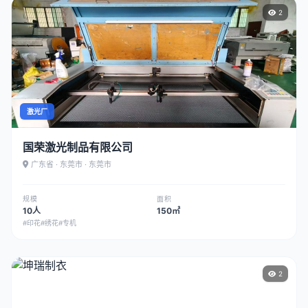
2
激光厂
国荣激光制品有限公司
广东省 · 东莞市 · 东莞市
规模
面积
10人
150㎡
#印花
#绣花
#专机
2