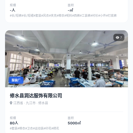
规模
面积
-人
-㎡
#长/短裤
#长/短裙
#套装
#风衣
#夹克
#棉衣
#呢料
#西裤
#工装裤
#衬衫
#小件
#打底裤
7
服装厂
修水县润达服饰有限公司
江西省 · 九江市 · 修水县
规模
面积
80人
5000㎡
#套装
#棉衣
#卫衣
#运动装
#印花
#绣花