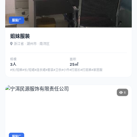
服装厂
姐妹服装
浙江省 · 湖州市 · 南浔区
规模
面积
3人
25㎡
#长/短裤
#长/短裙
#连衣裙
#套装
#卫衣
#小件
#打底衫
#打底裤
#家居服
6
服装厂