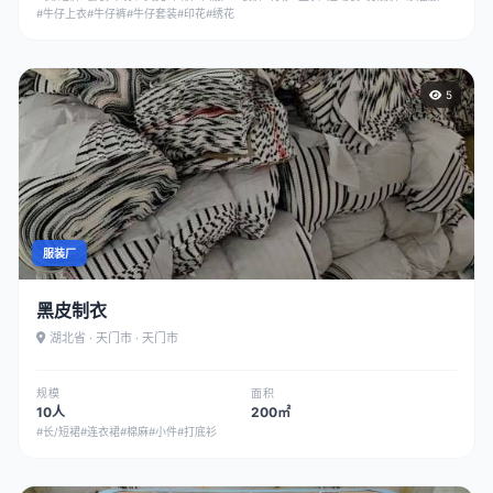
#牛仔上衣
#牛仔裤
#牛仔套装
#印花
#绣花
5
服装厂
黑皮制衣
湖北省 · 天门市 · 天门市
规模
面积
10人
200㎡
#长/短裙
#连衣裙
#棉麻
#小件
#打底衫