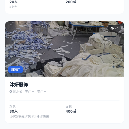
20人
200㎡
#夹克
40
服装厂
沐妍服饰
湖北省 · 天门市 · 天门市
规模
面积
30人
400㎡
#风衣
#夹克
#衬衫
#小件
#打底衫