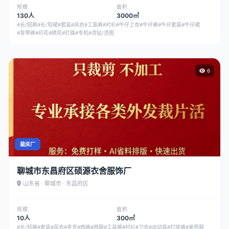
规模
面积
130人
3000㎡
#长/短裤
#长/短裙
#套装
#风衣
#工装裤
#衬衫
#牛仔上衣
#牛仔裤
#牛仔套装
#牛仔裙
#背带裤
#印花
#绣花
#钉珠
#专机
#烫钻/烫图
6
裁床厂
聊城市东昌府区硕源衣舍服饰厂
山东省 · 聊城市 · 东昌府区
规模
面积
10人
300㎡
#长/短裤
#套装
#风衣
#夹克
#西裤
#西服
#工装裤
#衬衫
#卫衣
#运动装
#打底裤
#家居服