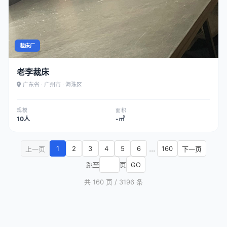
裁床厂
老李裁床
广东省 · 广州市 · 海珠区
规模
面积
10人
-㎡
...
1
2
3
4
5
6
160
上一页
下一页
跳至
页
GO
共 160 页 / 3196 条