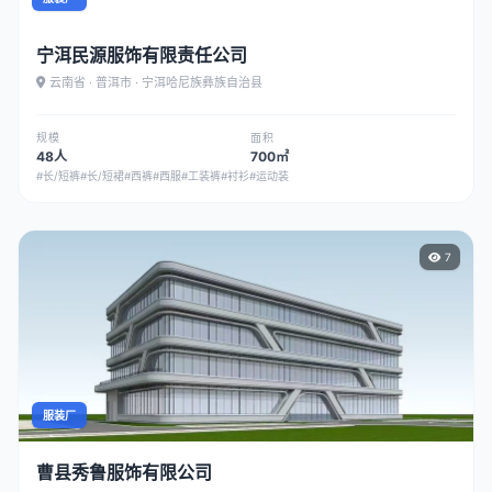
宁洱民源服饰有限责任公司
云南省 · 普洱市 · 宁洱哈尼族彝族自治县
规模
面积
48人
700㎡
#长/短裤
#长/短裙
#西裤
#西服
#工装裤
#衬衫
#运动装
7
服装厂
曹县秀鲁服饰有限公司