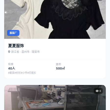
服装厂
夏夏服饰
浙江省 · 温州市 · 瑞安市
规模
面积
40人
500㎡
#套装
#衬衫
#小件
#打底衫
6