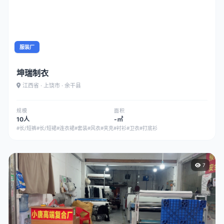
服装厂
坤瑞制衣
江西省 · 上饶市 · 余干县
规模
面积
10人
-㎡
#长/短裤
#长/短裙
#连衣裙
#套装
#风衣
#夹克
#衬衫
#卫衣
#打底衫
7