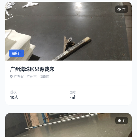
72
裁床厂
广州海珠区思源裁床
广东省 · 广州市 · 海珠区
规模
面积
10人
-㎡
31