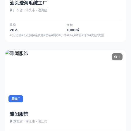
汕头澄海毛绒工厂
广东省 · 汕头市 · 澄海区
规模
面积
20人
1000㎡
#长/短裤
#长/短裙
#连衣裙
#套装
#网纱
#小件
#印花
#绣花
#钉珠
#烫钻/烫图
2
服装厂
雅闰服饰
湖北省 · 潜江市 · 潜江市