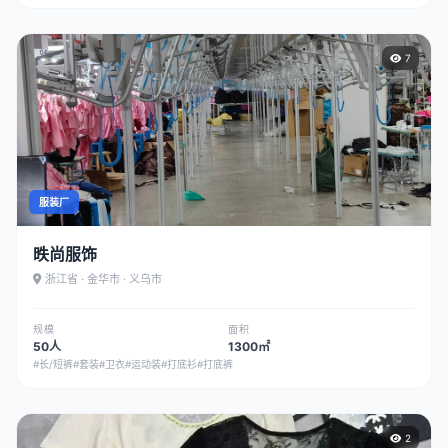
7
服装厂
昳尚服饰
浙江省 · 金华市 · 义乌市
规模
面积
50人
1300㎡
#长/短裤
#套装
#卫衣
#运动装
#打底衫
#打底裤
2