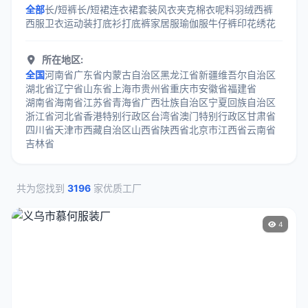
全部
长/短裤
长/短裙
连衣裙
套装
风衣
夹克
棉衣
呢料
羽绒
西裤
西服
卫衣
运动装
打底衫
打底裤
家居服
瑜伽服
牛仔裤
印花
绣花
所在地区:
全国
河南省
广东省
内蒙古自治区
黑龙江省
新疆维吾尔自治区
湖北省
辽宁省
山东省
上海市
贵州省
重庆市
安徽省
福建省
湖南省
海南省
江苏省
青海省
广西壮族自治区
宁夏回族自治区
浙江省
河北省
香港特别行政区
台湾省
澳门特别行政区
甘肃省
四川省
天津市
西藏自治区
山西省
陕西省
北京市
江西省
云南省
吉林省
共为您找到
3196
家优质工厂
4