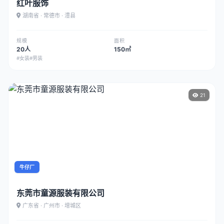
红叶服饰
湖南省 · 常德市 · 澧县
规模
面积
20人
150㎡
#女装
#男装
21
牛仔厂
东莞市童源服装有限公司
广东省 · 广州市 · 增城区