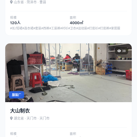
山东省 · 菏泽市 · 曹县
规模
面积
120人
4000㎡
#长/短裙
#连衣裙
#套装
#西裤
#工装裤
#衬衫
#卫衣
#运动装
#打底衫
#打底裤
#家居服
38
服装厂
大山制衣
湖北省 · 天门市 · 天门市
规模
面积