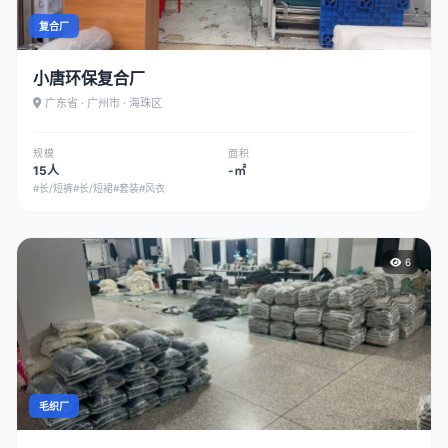
复合厂
小唐环保复合厂
广东省 · 广州市 · 海珠区
规模
面积
15人
-㎡
#长/短裤
#长/短裙
#套装
#风衣
6
毛织厂