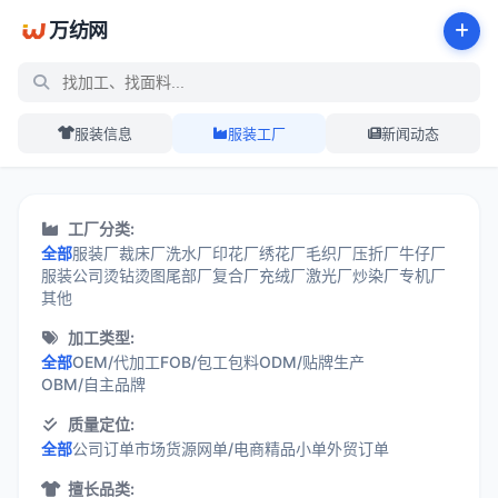
万纺网
服装信息
服装工厂
新闻动态
服装工厂展示中心 - 万纺网
工厂分类:
全部
服装厂
裁床厂
洗水厂
印花厂
绣花厂
毛织厂
压折厂
牛仔厂
服装公司
烫钻烫图
尾部厂
复合厂
充绒厂
激光厂
炒染厂
专机厂
其他
加工类型:
全部
OEM/代加工
FOB/包工包料
ODM/贴牌生产
OBM/自主品牌
质量定位:
全部
公司订单
市场货源
网单/电商
精品小单
外贸订单
擅长品类: