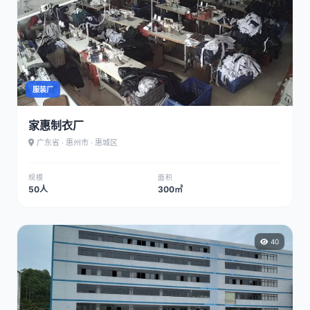
服装厂
家惠制衣厂
广东省 · 惠州市 · 惠城区
规模
面积
50人
300㎡
40