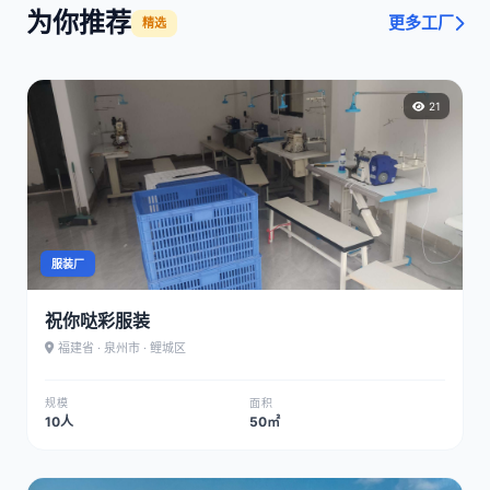
为你推荐
更多工厂
精选
21
服装厂
祝你哒彩服装
福建省 · 泉州市 · 鲤城区
规模
面积
10人
50㎡