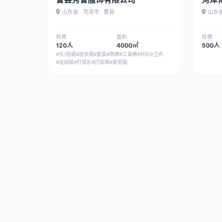
山东省 · 菏泽市 · 曹县
山东省
规模
面积
规模
120人
4000㎡
500人
#长/短裙
#连衣裙
#套装
#西裤
#工装裤
#衬衫
#卫衣
#运动装
#打底衫
#打底裤
#家居服