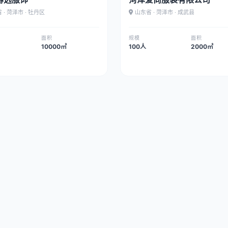
 · 菏泽市 · 牡丹区
山东省 · 菏泽市 · 成武县
面积
规模
面积
10000㎡
100人
2000㎡