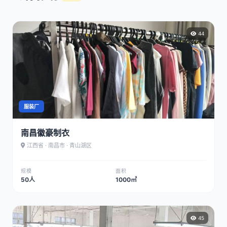
44
服装厂
南昌徽豪制衣
江西省 · 南昌市 · 青山湖区
规模
面积
50人
1000㎡
45