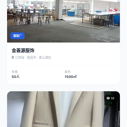
服装厂
金荟源服饰
江西省 · 南昌市 · 青山湖区
规模
面积
50人
1500㎡
58