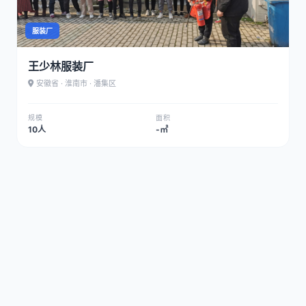
服装厂
王少林服装厂
安徽省 · 淮南市 · 潘集区
规模
面积
10人
-㎡