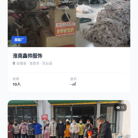
服装厂
淮南鑫帅服饰
安徽省 · 淮南市 · 凤台县
规模
面积
10人
-㎡
11