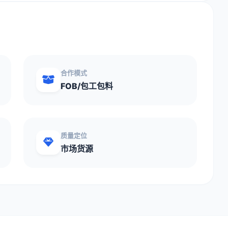
合作模式
FOB/包工包料
质量定位
市场货源