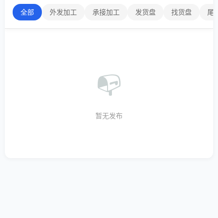
全部
外发加工
承接加工
发货盘
找货盘
尾
📭
暂无发布