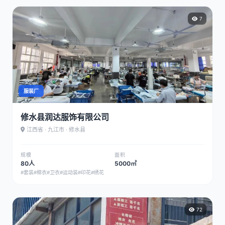
7
服装厂
修水县润达服饰有限公司
江西省 · 九江市 · 修水县
规模
面积
80人
5000㎡
#套装
#棉衣
#卫衣
#运动装
#印花
#绣花
72