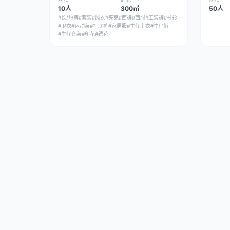
10人
300㎡
50人
#长/短裤
#套装
#风衣
#夹克
#西裤
#西服
#工装裤
#衬衫
#卫衣
#运动装
#打底裤
#家居服
#牛仔上衣
#牛仔裤
#牛仔套装
#印花
#绣花