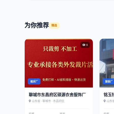
为你推荐
精选
6
裁床厂
服装厂
聊城市东昌府区硕源衣舍服饰厂
铭玉
山东省 · 聊城市 · 东昌府区
山东省
规模
面积
规模