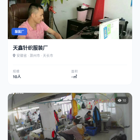
服装厂
天鑫针织服装厂
安徽省 · 滁州市 · 天长市
规模
面积
10人
-㎡
10