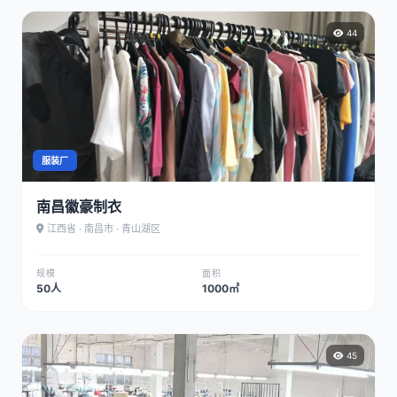
44
服装厂
南昌徽豪制衣
江西省 · 南昌市 · 青山湖区
规模
面积
50人
1000㎡
45