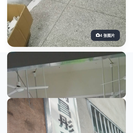
4 张图片
工厂介绍
本公司以针、梭织为主。固定人员80--100人，
从裁剪到包装，保质保量。欢迎诸位老总来图
来样，来料洽谈！合作共赢！