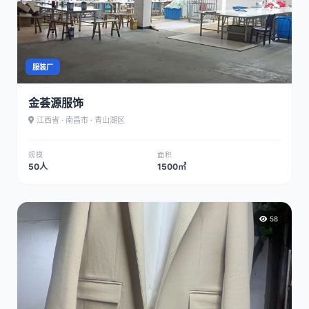
服装厂
金荟源服饰
江西省 · 南昌市 · 青山湖区
规模
面积
50人
1500㎡
58