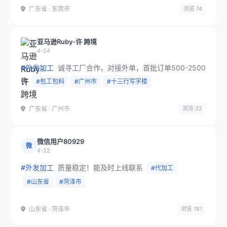
广东省 · 东莞市
浏览 74
亚马逊Ruby-许 跨境
4-24
#外发加工
诚寻工厂合作，对接外单，首批订单500-2500
件
#包工包料
#广州市
#十三行写字楼
广东省 · 广州市
浏览 32
微信用户80929
微
4-22
#外发加工
质量稳定！能及时上线联系
#代加工
#山东省
#菏泽市
山东省 · 菏泽市
浏览 181