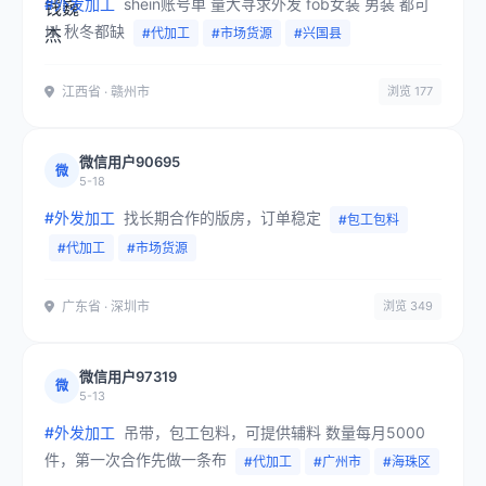
#外发加工
shein账号单 量大寻求外发 fob女装 男装 都可
以 秋冬都缺
#代加工
#市场货源
#兴国县
江西省 · 赣州市
浏览 177
微信用户90695
微
5-18
#外发加工
找长期合作的版房，订单稳定
#包工包料
#代加工
#市场货源
广东省 · 深圳市
浏览 349
微信用户97319
微
5-13
#外发加工
吊带，包工包料，可提供辅料 数量每月5000
件，第一次合作先做一条布
#代加工
#广州市
#海珠区