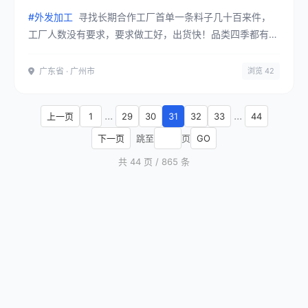
#外发加工
寻找长期合作工厂首单一条料子几十百来件，
工厂人数没有要求，要求做工好，出货快！品类四季都有，
长期有货！
#包工包料
#代加工
#广州市
广东省 · 广州市
浏览 42
...
...
1
29
30
31
32
33
44
上一页
跳至
页
GO
下一页
共 44 页 / 865 条