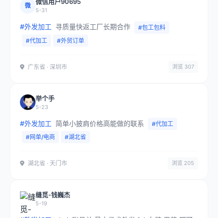
微信用户90695
微
5-31
#外发加工
寻质量快返工厂长期合作
#包工包料
#代加工
#外贸订单
广东省 · 深圳市
浏览 307
举个手
5-23
#外发加工
简单小披肩价格高能做的联系
#代加工
#网单/电商
#湖北省
湖北省 · 天门市
浏览 205
缝觅-钱巍杰
5-19