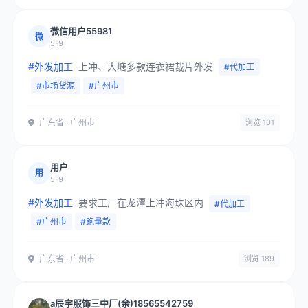
微信用户55981
微
5-9
#外发加工
上冲、大塘多款连衣裙裁片外发
#代加工
#市场货源
#广州市
广东省 · 广州市
浏览 101
用户
用
5-9
#外发加工
要求工厂在龙潭上冲海珠区内
#代加工
#广州市
#跑量款
广东省 · 广州市
浏览 189
a辰宇服饰三中厂(余)18565542759